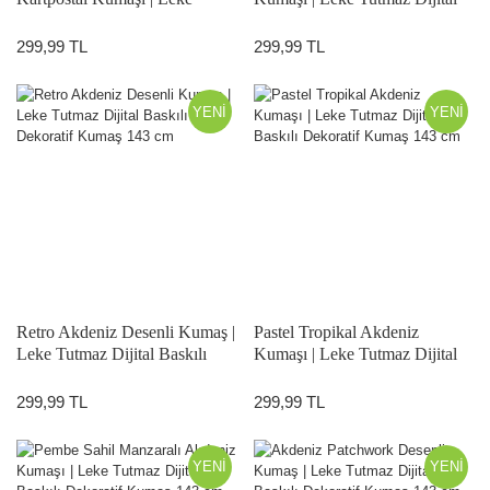
Tutmaz Dijital Baskılı
Baskılı Dekoratif Kumaş 143
Dekoratif Kumaş 143 cm
cm
299,99 TL
299,99 TL
YENİ
YENİ
Retro Akdeniz Desenli Kumaş |
Pastel Tropikal Akdeniz
Leke Tutmaz Dijital Baskılı
Kumaşı | Leke Tutmaz Dijital
Dekoratif Kumaş 143 cm
Baskılı Dekoratif Kumaş 143
cm
299,99 TL
299,99 TL
YENİ
YENİ