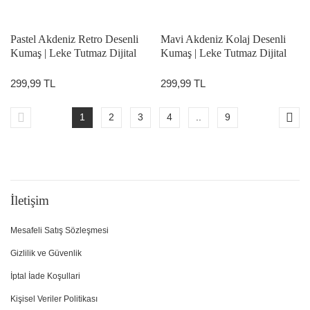
Pastel Akdeniz Retro Desenli
Mavi Akdeniz Kolaj Desenli
Kumaş | Leke Tutmaz Dijital
Kumaş | Leke Tutmaz Dijital
Baskılı Dekoratif Kumaş 143
Baskılı Dekoratif Kumaş 143
cm En
cm En
299,99 TL
299,99 TL
1
2
3
4
..
9
İletişim
Mesafeli Satış Sözleşmesi
Gizlilik ve Güvenlik
İptal İade Koşullari
Kişisel Veriler Politikası