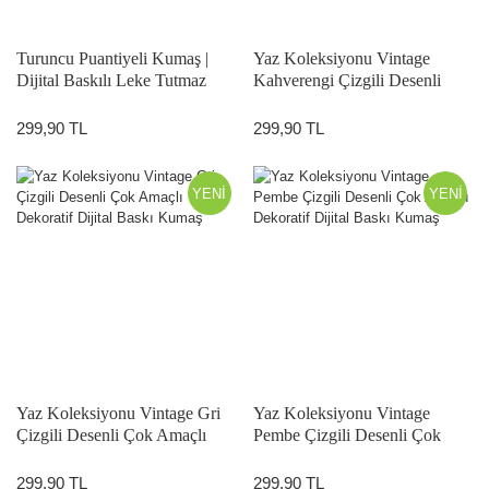
Turuncu Puantiyeli Kumaş |
Yaz Koleksiyonu Vintage
Dijital Baskılı Leke Tutmaz
Kahverengi Çizgili Desenli
Dekoratif Kumaş 143 cm
Çok Amaçlı Dekoratif Dijital
Baskı Kumaş
299,90 TL
299,90 TL
YENİ
YENİ
Yaz Koleksiyonu Vintage Gri
Yaz Koleksiyonu Vintage
Çizgili Desenli Çok Amaçlı
Pembe Çizgili Desenli Çok
Dekoratif Dijital Baskı Kumaş
Amaçlı Dekoratif Dijital Baskı
Kumaş
299,90 TL
299,90 TL