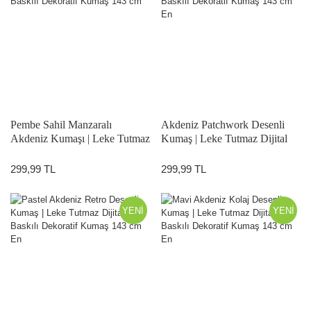
Pembe Sahil Manzaralı
Akdeniz Patchwork Desenli
Akdeniz Kumaşı | Leke Tutmaz
Kumaş | Leke Tutmaz Dijital
Dijital Baskılı Dekoratif Kumaş
Baskılı Dekoratif Kumaş 143
143 cm
cm En
299,99 TL
299,99 TL
YENİ
YENİ