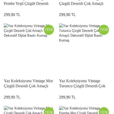
Pembe Yeşil Çizgili Desenli
Çizgili Desenli Çok Amaçlı
Çok Amaçlı Dekoratif Dijital
Dekoratif Dijital Baskı Kumaş
Baskı Kumaş
299,90 TL
299,90 TL
YENİ
YENİ
Yaz Koleksiyonu Vintage Mor
Yaz Koleksiyonu Vintage
Çizgili Desenli Çok Amaçlı
Turuncu Çizgili Desenli Çok
Dekoratif Dijital Baskı Kumaş
Amaçlı Dekoratif Dijital Baskı
Kumaş
299,90 TL
299,90 TL
YENİ
YENİ