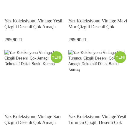
Yaz Koleksiyonu Vintage Yeşil
Yaz Koleksiyonu Vintage Mavi
Çizgili Desenli Çok Amaçlı
Mor Çizgili Desenli Çok
Dekoratif Dijital Baskı Kumaş
Amaçlı Dekoratif Dijital Baskı
Kumaş
299,90 TL
299,90 TL
YENİ
YENİ
Yaz Koleksiyonu Vintage Sarı
Yaz Koleksiyonu Vintage Yeşil
Çizgili Desenli Çok Amaçlı
Turuncu Çizgili Desenli Çok
Dekoratif Dijital Baskı Kumaş
Amaçlı Dekoratif Dijital Baskı