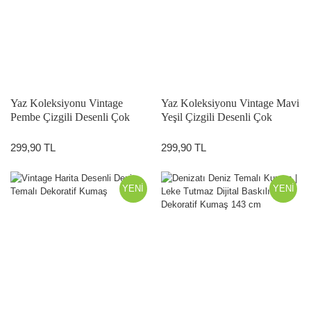
Yaz Koleksiyonu Vintage
Yaz Koleksiyonu Vintage Mavi
Pembe Çizgili Desenli Çok
Yeşil Çizgili Desenli Çok
Amaçlı Dekoratif Dijital Baskı
Amaçlı Dekoratif Dijital Baskı
Kumaş
Kumaş
299,90 TL
299,90 TL
YENİ
YENİ