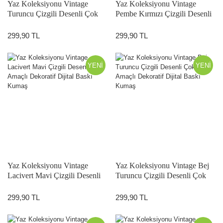
Yaz Koleksiyonu Vintage
Yaz Koleksiyonu Vintage
Turuncu Çizgili Desenli Çok
Pembe Kırmızı Çizgili Desenli
Amaçlı Dekoratif Dijital Baskı
Çok Amaçlı Dekoratif Dijital
Kumaş
Baskı Kumaş
299,90 TL
299,90 TL
YENİ
YENİ
Yaz Koleksiyonu Vintage
Yaz Koleksiyonu Vintage Bej
Lacivert Mavi Çizgili Desenli
Turuncu Çizgili Desenli Çok
Çok Amaçlı Dekoratif Dijital
Amaçlı Dekoratif Dijital Baskı
Baskı Kumaş
Kumaş
299,90 TL
299,90 TL