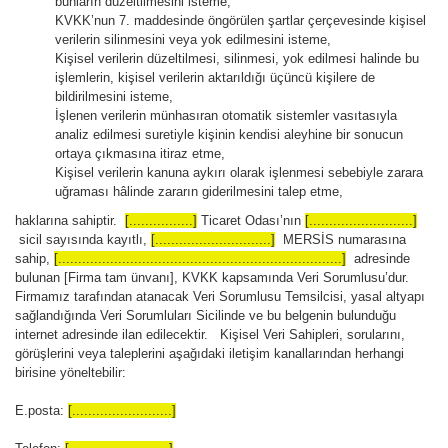
bunların düzeltilmesini isteme,
KVKK’nun 7. maddesinde öngörülen şartlar çerçevesinde kişisel
verilerin silinmesini veya yok edilmesini isteme,
Kişisel verilerin düzeltilmesi, silinmesi, yok edilmesi halinde bu
işlemlerin, kişisel verilerin aktarıldığı üçüncü kişilere de
bildirilmesini isteme,
İşlenen verilerin münhasıran otomatik sistemler vasıtasıyla
analiz edilmesi suretiyle kişinin kendisi aleyhine bir sonucun
ortaya çıkmasına itiraz etme,
Kişisel verilerin kanuna aykırı olarak işlenmesi sebebiyle zarara
uğraması hâlinde zararın giderilmesini talep etme,
haklarına sahiptir.
[................]
Ticaret Odası’nın
[..........................]
sicil sayısında kayıtlı,
[.............................]
MERSİS numarasına
sahip,
[.......................................................................]
adresinde
bulunan [Firma tam ünvanı], KVKK kapsamında Veri Sorumlusu’dur.
Firmamız tarafından atanacak Veri Sorumlusu Temsilcisi, yasal altyapı
sağlandığında Veri Sorumluları Sicilinde ve bu belgenin bulunduğu
internet adresinde ilan edilecektir. Kişisel Veri Sahipleri, sorularını,
görüşlerini veya taleplerini aşağıdaki iletişim kanallarından herhangi
birisine yöneltebilir:
E.posta:
[.........................]