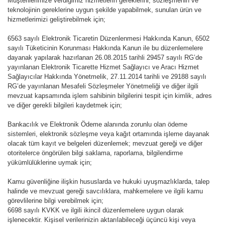
Müşterilerimize verdiğimiz hizmetlerin gereklerini, sözleşmenin ve
teknolojinin gereklerine uygun şekilde yapabilmek, sunulan ürün ve
hizmetlerimizi geliştirebilmek için;
6563 sayılı Elektronik Ticaretin Düzenlenmesi Hakkında Kanun, 6502
sayılı Tüketicinin Korunması Hakkında Kanun ile bu düzenlemelere
dayanak yapılarak hazırlanan 26.08.2015 tarihli 29457 sayılı RG’de
yayınlanan Elektronik Ticarette Hizmet Sağlayıcı ve Aracı Hizmet
Sağlayıcılar Hakkında Yönetmelik, 27.11.2014 tarihli ve 29188 sayılı
RG’de yayınlanan Mesafeli Sözleşmeler Yönetmeliği ve diğer ilgili
mevzuat kapsamında işlem sahibinin bilgilerini tespit için kimlik, adres
ve diğer gerekli bilgileri kaydetmek için;
Bankacılık ve Elektronik Ödeme alanında zorunlu olan ödeme
sistemleri, elektronik sözleşme veya kağıt ortamında işleme dayanak
olacak tüm kayıt ve belgeleri düzenlemek; mevzuat gereği ve diğer
otoritelerce öngörülen bilgi saklama, raporlama, bilgilendirme
yükümlülüklerine uymak için;
Kamu güvenliğine ilişkin hususlarda ve hukuki uyuşmazlıklarda, talep
halinde ve mevzuat gereği savcılıklara, mahkemelere ve ilgili kamu
görevlilerine bilgi verebilmek için;
6698 sayılı KVKK ve ilgili ikincil düzenlemelere uygun olarak
işlenecektir. Kişisel verilerinizin aktarılabileceği üçüncü kişi veya