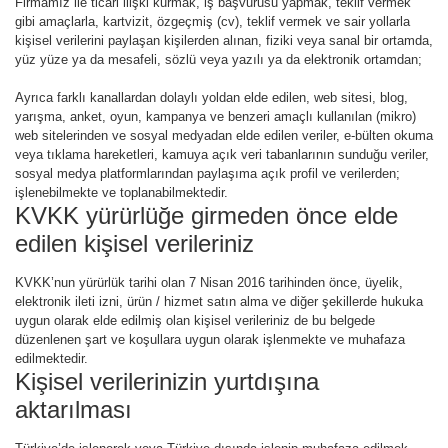
Firmamız ile ticari ilişki kurmak, iş başvurusu yapmak, teklif vermek
gibi amaçlarla, kartvizit, özgeçmiş (cv), teklif vermek ve sair yollarla
kişisel verilerini paylaşan kişilerden alınan, fiziki veya sanal bir ortamda,
yüz yüze ya da mesafeli, sözlü veya yazılı ya da elektronik ortamdan;
Ayrıca farklı kanallardan dolaylı yoldan elde edilen, web sitesi, blog,
yarışma, anket, oyun, kampanya ve benzeri amaçlı kullanılan (mikro)
web sitelerinden ve sosyal medyadan elde edilen veriler, e-bülten okuma
veya tıklama hareketleri, kamuya açık veri tabanlarının sunduğu veriler,
sosyal medya platformlarından paylaşıma açık profil ve verilerden;
işlenebilmekte ve toplanabilmektedir.
KVKK yürürlüğe girmeden önce elde
edilen kişisel verileriniz
KVKK’nun yürürlük tarihi olan 7 Nisan 2016 tarihinden önce, üyelik,
elektronik ileti izni, ürün / hizmet satın alma ve diğer şekillerde hukuka
uygun olarak elde edilmiş olan kişisel verileriniz de bu belgede
düzenlenen şart ve koşullara uygun olarak işlenmekte ve muhafaza
edilmektedir.
Kişisel verilerinizin yurtdışına
aktarılması