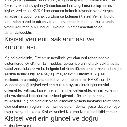
Türkiye’de işlenerek veya Türkiye dışında işlenip muhafaza edilmek
üzere, yukarıda sayılan yöntemlerden herhangi birisi ile toplanmış
kişisel verileriniz KVKK kapsamında kalmak kaydıyla ve sözleşme
amaçlarına uygun olarak yurtdışında bulunan (Kişisel Veriler Kurulu
tarafından akredite edilen ve kişisel verilerin korunması hususunda
yeterli korumanın bulunduğu ülkelere) hizmet aracılarına da
aktarılabilecektir.
Kişisel verilerin saklanması ve
korunması
Kişisel verileriniz, Firmamız nezdinde yer alan veri tabanında ve
sistemlerde KVKK’nun 12. maddesi gereğince gizli olarak saklanacak;
yasal zorunluluklar ve bu belgede belirtilen düzenlemeler haricinde hiçbir
şekilde üçüncü kişilerle paylaşılmayacaktır. Firmamız, kişisel
verilerinizin barındığı sistemleri ve veri tabanlarını, KVKK’nun 12.
Maddesi gereği kişisel verilerin hukuka aykırı olarak işlenmesini
önlemekle, yetkisiz kişilerin erişimlerini engellemekle, erişim yönetimi
gibi yazılımsal tedbirleri ve fiziksel güvenlik önlemleri almakla
mükelleftir. Kişisel verilerin yasal olmayan yollarla başkaları tarafından
elde edilmesinin öğrenilmesi halinde durum derhal, yasal düzenlemeye
uygun ve yazılı olarak Kişisel Verileri Koruma Kurulu’na bildirilecektir.
Kişisel verilerin güncel ve doğru
tutulması