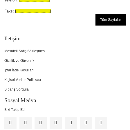
Telefon:
[.........................]
Faks:
[.............................]
Tüm Sayfalar
İletişim
Mesafeli Satış Sözleşmesi
Gizlilik ve Güvenlik
İptal İade Koşullari
Kişisel Veriler Politikası
Sipariş Sorgula
Sosyal Medya
Bizi Takip Edin