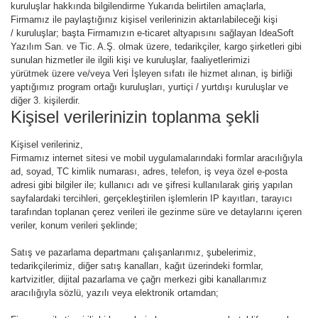
kuruluşlar hakkında bilgilendirme Yukarıda belirtilen amaçlarla,
Firmamız ile paylaştığınız kişisel verilerinizin aktarılabileceği kişi
/ kuruluşlar; başta Firmamızın e-ticaret altyapısını sağlayan IdeaSoft
Yazılım San. ve Tic. A.Ş. olmak üzere, tedarikçiler, kargo şirketleri gibi
sunulan hizmetler ile ilgili kişi ve kuruluşlar, faaliyetlerimizi
yürütmek üzere ve/veya Veri İşleyen sıfatı ile hizmet alınan, iş birliği
yaptığımız program ortağı kuruluşları, yurtiçi / yurtdışı kuruluşlar ve
diğer 3. kişilerdir.
Kişisel verilerinizin toplanma şekli
Kişisel verileriniz,
Firmamız internet sitesi ve mobil uygulamalarındaki formlar aracılığıyla
ad, soyad, TC kimlik numarası, adres, telefon, iş veya özel e-posta
adresi gibi bilgiler ile; kullanıcı adı ve şifresi kullanılarak giriş yapılan
sayfalardaki tercihleri, gerçekleştirilen işlemlerin IP kayıtları, tarayıcı
tarafından toplanan çerez verileri ile gezinme süre ve detaylarını içeren
veriler, konum verileri şeklinde;
Satış ve pazarlama departmanı çalışanlarımız, şubelerimiz,
tedarikçilerimiz, diğer satış kanalları, kağıt üzerindeki formlar,
kartvizitler, dijital pazarlama ve çağrı merkezi gibi kanallarımız
aracılığıyla sözlü, yazılı veya elektronik ortamdan;