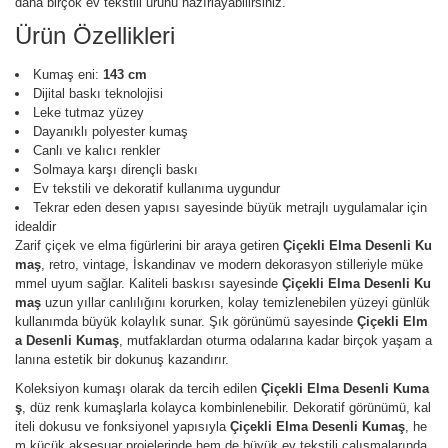
daha birçok ev tekstili ürünü hazırlayabilirsiniz.
Ürün Özellikleri
Kumaş eni:
143 cm
Dijital baskı teknolojisi
Leke tutmaz yüzey
Dayanıklı polyester kumaş
Canlı ve kalıcı renkler
Solmaya karşı dirençli baskı
Ev tekstili ve dekoratif kullanıma uygundur
Tekrar eden desen yapısı sayesinde büyük metrajlı uygulamalar için
idealdir
Zarif çiçek ve elma figürlerini bir araya getiren
Çiçekli Elma Desenli Ku
maş
, retro, vintage, İskandinav ve modern dekorasyon stilleriyle müke
mmel uyum sağlar. Kaliteli baskısı sayesinde
Çiçekli Elma Desenli Ku
maş
uzun yıllar canlılığını korurken, kolay temizlenebilen yüzeyi günlük
kullanımda büyük kolaylık sunar. Şık görünümü sayesinde
Çiçekli Elm
a Desenli Kumaş
, mutfaklardan oturma odalarına kadar birçok yaşam a
lanına estetik bir dokunuş kazandırır.
Koleksiyon kumaşı olarak da tercih edilen
Çiçekli Elma Desenli Kuma
ş
, düz renk kumaşlarla kolayca kombinlenebilir. Dekoratif görünümü, kal
iteli dokusu ve fonksiyonel yapısıyla
Çiçekli Elma Desenli Kumaş
, he
m küçük aksesuar projelerinde hem de büyük ev tekstili çalışmalarında