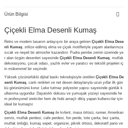
Ürün Bilgisi
Çiçekli Elma Desenli Kumaş
Retro ve modern tasarım anlayışını bir araya getiren
Çiçekli Elma Dese
nli Kumaş
, stilize edilmiş elma ve çiçek motifleriyle yaşam alanlarınıza
sıcak ve neşeli bir atmosfer kazandırır. Pudra pembe zemin üzerinde ye
r alan özgün desenleri sayesinde
Çiçekli Elma Desenli Kumaş
, mutfak
dekorasyonu, çocuk odası, yazlık evler ve yaratıcı ev tekstili projeleri iç
in mükemmel bir seçimdir.
Yüksek çözünürlüklü dijital baskı teknolojisiyle üretilen
Çiçekli Elma De
senli Kumaş
, canlı renkleri ve net desen detaylarıyla uzun yıllar ilk gün
kü görünümünü korur. Leke tutmaz polyester yapısı sayesinde günlük k
ullanıma uygundur. Dayanıklı dokusu ve yumuşak yüzeyi sayesinde he
m profesyonel üreticiler hem de hobi amaçlı dikiş yapan kullanıcılar için
ideal bir kumaştır.
Çiçekli Elma Desenli Kumaş
ile kırlent, masa örtüsü, runner, Amerikan
servis, mutfak perdesi, cafe perdesi, fon perde, tote çanta, bez çanta,
mutfak önlüğü, kumaş sepet, organizer, piknik örtüsü, dekoratif pano ve