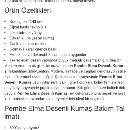
k örtüsü ve daha birçok tekstil ürünü hazırlayabilirsiniz.
Ürün Özellikleri
Kumaş eni:
143 cm
Dijital baskı teknolojisi
Leke tutmaz yüzey
Dayanıklı polyester kumaş
Canlı ve kalıcı renkler
Solmaya karşı dirençli baskı
Ev tekstili ve dekoratif kullanım için uygundur
Tekrar eden desen yapısıyla büyük metrajlı çalışmalar için idealdir
Modern ve retro çizgileri bir araya getiren
Pembe Elma Desenli Kuma
ş
, İskandinav, Mid-Century Modern, vintage ve çağdaş dekorasyon stille
riyle mükemmel uyum sağlar. Kaliteli baskısı sayesinde
Pembe Elma
Desenli Kumaş
uzun yıllar renk canlılığını korurken, kolay temizlenebil
en yüzeyi sayesinde pratik kullanım sunar. Şık görünümü ve kaliteli dok
usuyla
Pembe Elma Desenli Kumaş
, ev dekorasyonuna neşeli ve sıca
k bir atmosfer kazandırmak isteyenler için ideal bir seçimdir.
Pembe Elma Desenli Kumaş Bakım Tal
imatı
30°C'de yıkayınız.