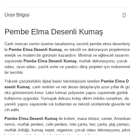
Ürün Bilgisi
Pembe Elma Desenli Kumaş
Canlı mercan zemin üzerine tasarlanmış sevimli pembe elma desenleriy
le
Pembe Elma Desenli Kumaş
, ev tekstili ve dekorasyon projelerinize
enerjik ve modern bir görünüm kazandırır. Minimal ve eğlenceli tasarımı
sayesinde
Pembe Elma Desenli Kumaş
, mutfak dekorasyonu, çocuk
odası, oyun odası, yazlık evler ve yaratıcı dikiş projeleri için mükemmel
bir tercihtir.
Yüksek çözünürlüklü dijital baskı teknolojisiyle üretilen
Pembe Elma D
esenli Kumaş
, canlı renkleri ve net desen detaylarıyla uzun yıllar ilk gü
nkü görünümünü korur. Leke tutmaz polyester yapısı sayesinde günlük
kullanıma uygundur. Yumuşak dokusu kolay dikim imkânı sunarken, da
yanıklı yapısı sayesinde sık kullanılan ev tekstili ürünlerinde güvenle ter
cih edilir.
Pembe Elma Desenli Kumaş
ile kırlent, masa örtüsü, runner, Amerikan
servis, mutfak perdesi, cafe perdesi, tote çanta, bez çanta, plaj çantası,
mutfak önlüğü, kumaş sepet, organizer, çocuk odası dekorasyonu, pikni