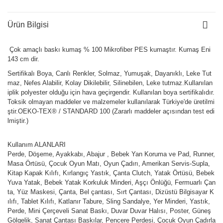
Ürün Bilgisi
Çok amaçlı baskı kumaş % 100 Mikrofiber PES kumaştır. Kumaş Eni
143 cm dir.
Sertifikalı Boya, Canlı Renkler, Solmaz, Yumuşak, Dayanıklı, Leke Tut
maz, Nefes Alabilir, Kolay Dikilebilir, Silinebilen, Leke tutmaz.Kullanılan
iplik polyester olduğu için hava geçirgendir. Kullanılan boya sertifikalıdır.
Toksik olmayan maddeler ve malzemeler kullanılarak Türkiye'de üretilmi
ştir.OEKO-TEX® / STANDARD 100 (Zararlı maddeler açısından test edi
lmiştir.)
Kullanım ALANLARI
Perde, Döşeme, Ayakkabı, Abajur , Bebek Yan Koruma ve Pad, Runner,
Masa Örtüsü, Çocuk Oyun Matı, Oyun Çadırı, Amerikan Servis-Supla,
Kitap Kapak Kılıfı, Kırlangıç Yastık, Çanta Clutch, Yatak Örtüsü, Bebek
Yuva Yatak, Bebek Yatak Korkuluk Minderi, Aşçı Önlüğü, Fermuarlı Çan
ta, Yüz Maskesi, Çanta, Bel çantası, Sırt Çantası, Dizüstü Bilgisayar K
ılıfı, Tablet Kılıfı, Katlanır Tabure, Sling Sandalye, Yer Minderi, Yastık,
Perde, Mini Çerçeveli Sanat Baskı, Duvar Duvar Halısı, Poster, Güneş
Gölgelik, Sanat Çantası Baskılar, Pencere Perdesi, Çocuk Oyun Çadırla