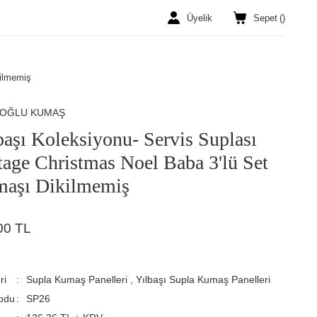
Üyelik
Sepet
(
)
kilmemiş
ROĞLU KUMAŞ
başı Koleksiyonu- Servis Suplası
tage Christmas Noel Baba 3'lü Set
aşı Dikilmemiş
00 TL
ri
Supla Kumaş Panelleri
,
Yılbaşı Supla Kumaş Panelleri
odu
SP26