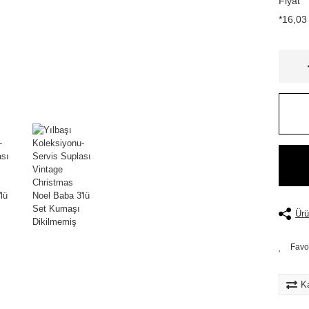
Fiyat
*16,03 
Ürü
Ka