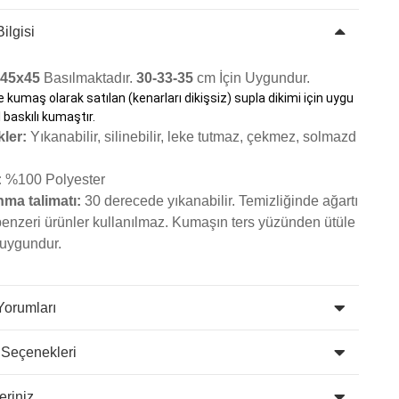
ilgisi
45x45
Basılmaktadır.
30-33-35
cm İçin Uygundur.
kumaş olarak satılan (kenarları dikişsiz) supla dikimi için uygu
al baskılı kumaştır.
kler:
Yıkanabilir, silinebilir, leke tutmaz, çekmez, solmazd
:
%100 Polyester
nma talimatı:
30 derecede yıkanabilir. Temizliğinde ağartı
benzeri ürünler kullanılmaz. K
umaşın ters yüzünden ütüle
uygundur.
Yorumları
 Seçenekleri
eriniz