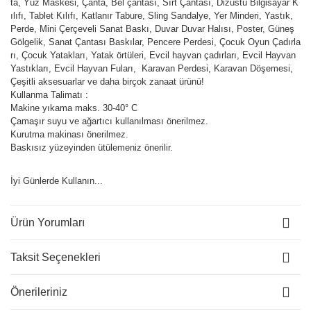
ta, Yüz Maskesi, Çanta, Bel çantası, Sırt Çantası, Dizüstü Bilgisayar K
ılıfı, Tablet Kılıfı, Katlanır Tabure, Sling Sandalye, Yer Minderi, Yastık,
Perde, Mini Çerçeveli Sanat Baskı, Duvar Duvar Halısı, Poster, Güneş
Gölgelik, Sanat Çantası Baskılar, Pencere Perdesi, Çocuk Oyun Çadırla
rı, Çocuk Yatakları, Yatak örtüleri, Evcil hayvan çadırları, Evcil Hayvan
Yastıkları, Evcil Hayvan Fuları, Karavan Perdesi, Karavan Döşemesi,
Çeşitli aksesuarlar ve daha birçok zanaat ürünü!
Kullanma Talimatı :
Makine yıkama maks. 30-40° C
Çamaşır suyu ve ağartıcı kullanılması önerilmez.
Kurutma makinası önerilmez.
Baskısız yüzeyinden ütülemeniz önerilir.
İyi Günlerde Kullanın...
Ürün Yorumları
Taksit Seçenekleri
Önerileriniz