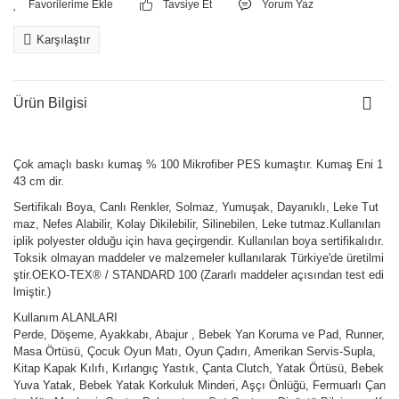
Tavsiye Et
Yorum Yaz
Karşılaştır
Ürün Bilgisi
Çok amaçlı baskı kumaş % 100 Mikrofiber PES kumaştır. Kumaş Eni 1
43 cm dir.
Sertifikalı Boya, Canlı Renkler, Solmaz, Yumuşak, Dayanıklı, Leke Tut
maz, Nefes Alabilir, Kolay Dikilebilir, Silinebilen, Leke tutmaz.Kullanılan
iplik polyester olduğu için hava geçirgendir. Kullanılan boya sertifikalıdır.
Toksik olmayan maddeler ve malzemeler kullanılarak Türkiye'de üretilmi
ştir.OEKO-TEX® / STANDARD 100 (Zararlı maddeler açısından test edi
lmiştir.)
Kullanım ALANLARI
Perde, Döşeme, Ayakkabı, Abajur , Bebek Yan Koruma ve Pad, Runner,
Masa Örtüsü, Çocuk Oyun Matı, Oyun Çadırı, Amerikan Servis-Supla,
Kitap Kapak Kılıfı, Kırlangıç Yastık, Çanta Clutch, Yatak Örtüsü, Bebek
Yuva Yatak, Bebek Yatak Korkuluk Minderi, Aşçı Önlüğü, Fermuarlı Çan