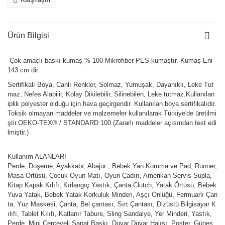
Ürün Bilgisi
Çok amaçlı baskı kumaş % 100 Mikrofiber PES kumaştır. Kumaş Eni
143 cm dir.
Sertifikalı Boya, Canlı Renkler, Solmaz, Yumuşak, Dayanıklı, Leke Tut
maz, Nefes Alabilir, Kolay Dikilebilir, Silinebilen, Leke tutmaz.Kullanılan
iplik polyester olduğu için hava geçirgendir. Kullanılan boya sertifikalıdır.
Toksik olmayan maddeler ve malzemeler kullanılarak Türkiye'de üretilmi
ştir.OEKO-TEX® / STANDARD 100 (Zararlı maddeler açısından test edi
lmiştir.)
Kullanım ALANLARI
Perde, Döşeme, Ayakkabı, Abajur , Bebek Yan Koruma ve Pad, Runner,
Masa Örtüsü, Çocuk Oyun Matı, Oyun Çadırı, Amerikan Servis-Supla,
Kitap Kapak Kılıfı, Kırlangıç Yastık, Çanta Clutch, Yatak Örtüsü, Bebek
Yuva Yatak, Bebek Yatak Korkuluk Minderi, Aşçı Önlüğü, Fermuarlı Çan
ta, Yüz Maskesi, Çanta, Bel çantası, Sırt Çantası, Dizüstü Bilgisayar K
ılıfı, Tablet Kılıfı, Katlanır Tabure, Sling Sandalye, Yer Minderi, Yastık,
Perde, Mini Çerçeveli Sanat Baskı, Duvar Duvar Halısı, Poster, Güneş