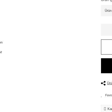
Ürü
Kar