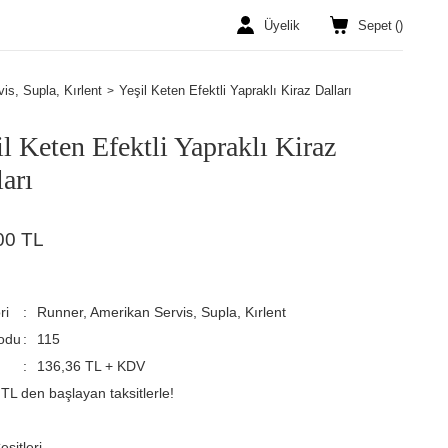
Üyelik
Sepet
(
)
is, Supla, Kırlent
Yeşil Keten Efektli Yapraklı Kiraz Dalları
il Keten Efektli Yapraklı Kiraz
arı
00 TL
ri
Runner, Amerikan Servis, Supla, Kırlent
odu
115
136,36 TL + KDV
TL den başlayan taksitlerle!
şitleri