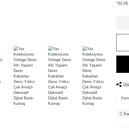
*32,05 
Ürü
Kar