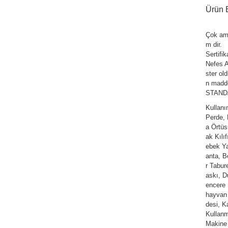
Ürün B
Çok am
m dir.
Sertifi
Nefes Al
ster ol
n madde
STANDAR
Kullan
Perde,
a Örtüs
ak Kılı
ebek Ya
anta, Be
r Tabur
askı, D
encere 
hayvan 
desi, K
Kullanm
Makine