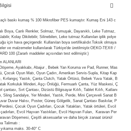
ilgisi
açlı baskı kumaş % 100 Mikrofiber PES kumaştır. Kumaş Eni 143 c
kalı Boya, Canlı Renkler, Solmaz, Yumuşak, Dayanıklı, Leke Tutmaz,
abilir, Kolay Dikilebilir, Silinebilen, Leke tutmaz.Kullanılan iplik polye
duğu için hava geçirgendir. Kullanılan boya sertifikalıdır.Toksik olmaya
ler ve malzemeler kullanılarak Türkiye'de üretilmiştir.OEKO-TEX® /
D 100 (Zararlı maddeler açısından test edilmiştir.)
ım ALANLARI
 Döşeme, Ayakkabı, Abajur , Bebek Yan Koruma ve Pad, Runner, Mas
ü, Çocuk Oyun Matı, Oyun Çadırı, Amerikan Servis-Supla, Kitap Kap
fı, Kırlangıç Yastık, Çanta Clutch, Yatak Örtüsü, Bebek Yuva Yatak, B
tak Korkuluk Minderi, Aşçı Önlüğü, Fermuarlı Çanta, Yüz Maskesi, Ç
l çantası, Sırt Çantası, Dizüstü Bilgisayar Kılıfı, Tablet Kılıfı, Katlanı
e, Sling Sandalye, Yer Minderi, Yastık, Perde, Mini Çerçeveli Sanat B
uvar Duvar Halısı, Poster, Güneş Gölgelik, Sanat Çantası Baskılar, P
Perdesi, Çocuk Oyun Çadırları, Çocuk Yatakları, Yatak örtüleri, Evcil
çadırları, Evcil Hayvan Yastıkları, Evcil Hayvan Fuları, Karavan Per
aravan Döşemesi, Çeşitli aksesuarlar ve daha birçok zanaat ürünü!
a Talimatı :
 yıkama maks. 30-40° C