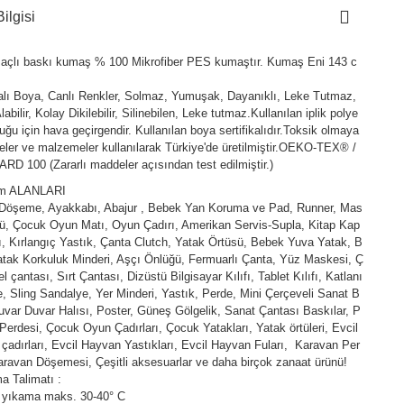
ilgisi
açlı baskı kumaş % 100 Mikrofiber PES kumaştır. Kumaş Eni 143 c
kalı Boya, Canlı Renkler, Solmaz, Yumuşak, Dayanıklı, Leke Tutmaz,
abilir, Kolay Dikilebilir, Silinebilen, Leke tutmaz.Kullanılan iplik polye
duğu için hava geçirgendir. Kullanılan boya sertifikalıdır.Toksik olmaya
ler ve malzemeler kullanılarak Türkiye'de üretilmiştir.OEKO-TEX® /
D 100 (Zararlı maddeler açısından test edilmiştir.)
ım ALANLARI
 Döşeme, Ayakkabı, Abajur , Bebek Yan Koruma ve Pad, Runner, Mas
ü, Çocuk Oyun Matı, Oyun Çadırı, Amerikan Servis-Supla, Kitap Kap
fı, Kırlangıç Yastık, Çanta Clutch, Yatak Örtüsü, Bebek Yuva Yatak, B
tak Korkuluk Minderi, Aşçı Önlüğü, Fermuarlı Çanta, Yüz Maskesi, Ç
l çantası, Sırt Çantası, Dizüstü Bilgisayar Kılıfı, Tablet Kılıfı, Katlanı
e, Sling Sandalye, Yer Minderi, Yastık, Perde, Mini Çerçeveli Sanat B
uvar Duvar Halısı, Poster, Güneş Gölgelik, Sanat Çantası Baskılar, P
Perdesi, Çocuk Oyun Çadırları, Çocuk Yatakları, Yatak örtüleri, Evcil
çadırları, Evcil Hayvan Yastıkları, Evcil Hayvan Fuları, Karavan Per
aravan Döşemesi, Çeşitli aksesuarlar ve daha birçok zanaat ürünü!
a Talimatı :
 yıkama maks. 30-40° C