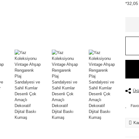
*32,05 
Ürü
Kar