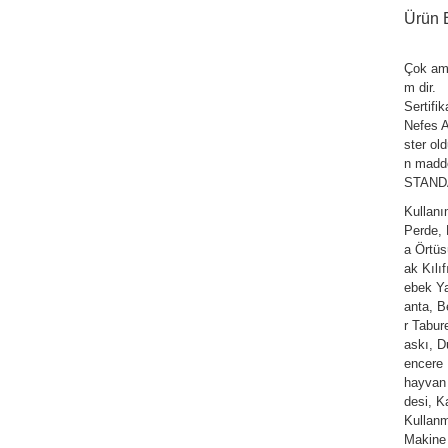
Ürün B
Çok am
m dir.
Sertifi
Nefes Al
ster ol
n madde
STANDAR
Kullan
Perde,
a Örtüs
ak Kılı
ebek Ya
anta, Be
r Tabur
askı, D
encere 
hayvan 
desi, K
Kullanm
Makine