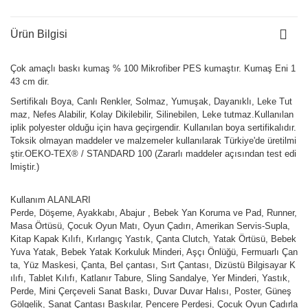
Ürün Bilgisi
Çok amaçlı baskı kumaş % 100 Mikrofiber PES kumaştır. Kumaş Eni 1
43 cm dir.
Sertifikalı Boya, Canlı Renkler, Solmaz, Yumuşak, Dayanıklı, Leke Tut
maz, Nefes Alabilir, Kolay Dikilebilir, Silinebilen, Leke tutmaz.Kullanılan
iplik polyester olduğu için hava geçirgendir. Kullanılan boya sertifikalıdır.
Toksik olmayan maddeler ve malzemeler kullanılarak Türkiye'de üretilmi
ştir.OEKO-TEX® / STANDARD 100 (Zararlı maddeler açısından test edi
lmiştir.)
Kullanım ALANLARI
Perde, Döşeme, Ayakkabı, Abajur , Bebek Yan Koruma ve Pad, Runner,
Masa Örtüsü, Çocuk Oyun Matı, Oyun Çadırı, Amerikan Servis-Supla,
Kitap Kapak Kılıfı, Kırlangıç Yastık, Çanta Clutch, Yatak Örtüsü, Bebek
Yuva Yatak, Bebek Yatak Korkuluk Minderi, Aşçı Önlüğü, Fermuarlı Çan
ta, Yüz Maskesi, Çanta, Bel çantası, Sırt Çantası, Dizüstü Bilgisayar K
ılıfı, Tablet Kılıfı, Katlanır Tabure, Sling Sandalye, Yer Minderi, Yastık,
Perde, Mini Çerçeveli Sanat Baskı, Duvar Duvar Halısı, Poster, Güneş
Gölgelik, Sanat Çantası Baskılar, Pencere Perdesi, Çocuk Oyun Çadırla