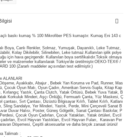
ilgisi
açlı baskı kumaş % 100 Mikrofiber PES kumaştır. Kumaş Eni 143 c
kalı Boya, Canlı Renkler, Solmaz, Yumuşak, Dayanıklı, Leke Tutmaz,
abilir, Kolay Dikilebilir, Silinebilen, Leke tutmaz.Kullanılan iplik polye
duğu için hava geçirgendir. Kullanılan boya sertifikalıdır.Toksik olmaya
ler ve malzemeler kullanılarak Türkiye'de üretilmiştir.OEKO-TEX® /
D 100 (Zararlı maddeler açısından test edilmiştir.)
ım ALANLARI
 Döşeme, Ayakkabı, Abajur , Bebek Yan Koruma ve Pad, Runner, Mas
ü, Çocuk Oyun Matı, Oyun Çadırı, Amerikan Servis-Supla, Kitap Kap
fı, Kırlangıç Yastık, Çanta Clutch, Yatak Örtüsü, Bebek Yuva Yatak, B
tak Korkuluk Minderi, Aşçı Önlüğü, Fermuarlı Çanta, Yüz Maskesi, Ç
l çantası, Sırt Çantası, Dizüstü Bilgisayar Kılıfı, Tablet Kılıfı, Katlanı
e, Sling Sandalye, Yer Minderi, Yastık, Perde, Mini Çerçeveli Sanat B
uvar Duvar Halısı, Poster, Güneş Gölgelik, Sanat Çantası Baskılar, P
Perdesi, Çocuk Oyun Çadırları, Çocuk Yatakları, Yatak örtüleri, Evcil
çadırları, Evcil Hayvan Yastıkları, Evcil Hayvan Fuları, Karavan Per
aravan Döşemesi, Çeşitli aksesuarlar ve daha birçok zanaat ürünü!
a Talimatı :