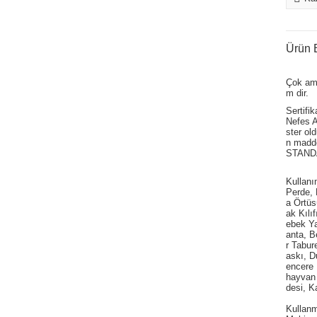
Ürün B
Çok am
m dir.
Sertifi
Nefes Al
ster ol
n madde
STANDAR
Kullan
Perde,
a Örtüs
ak Kılı
ebek Ya
anta, Be
r Tabur
askı, D
encere 
hayvan 
desi, K
Kullanm