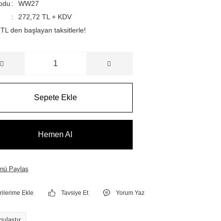
odu
WW27
272,72 TL + KDV
TL den başlayan taksitlerle!
Sepete Ekle
Hemen Al
nü Paylaş
Tavsiye Et
Yorum Yaz
şılaştır