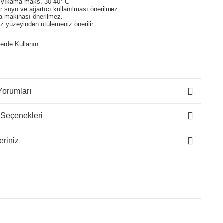
 yıkama maks. 30-40° C
 suyu ve ağartıcı kullanılması önerilmez.
a makinası önerilmez.
z yüzeyinden ütülemeniz önerilir.
lerde Kullanın...
Yorumları
 Seçenekleri
eriniz