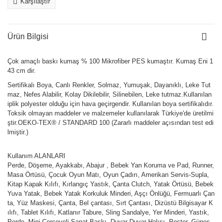
Karşılaştır
Ürün Bilgisi
Çok amaçlı baskı kumaş % 100 Mikrofiber PES kumaştır. Kumaş Eni 1
43 cm dir.
Sertifikalı Boya, Canlı Renkler, Solmaz, Yumuşak, Dayanıklı, Leke Tut
maz, Nefes Alabilir, Kolay Dikilebilir, Silinebilen, Leke tutmaz.Kullanılan
iplik polyester olduğu için hava geçirgendir. Kullanılan boya sertifikalıdır.
Toksik olmayan maddeler ve malzemeler kullanılarak Türkiye'de üretilmi
ştir.OEKO-TEX® / STANDARD 100 (Zararlı maddeler açısından test edi
lmiştir.)
Kullanım ALANLARI
Perde, Döşeme, Ayakkabı, Abajur , Bebek Yan Koruma ve Pad, Runner,
Masa Örtüsü, Çocuk Oyun Matı, Oyun Çadırı, Amerikan Servis-Supla,
Kitap Kapak Kılıfı, Kırlangıç Yastık, Çanta Clutch, Yatak Örtüsü, Bebek
Yuva Yatak, Bebek Yatak Korkuluk Minderi, Aşçı Önlüğü, Fermuarlı Çan
ta, Yüz Maskesi, Çanta, Bel çantası, Sırt Çantası, Dizüstü Bilgisayar K
ılıfı, Tablet Kılıfı, Katlanır Tabure, Sling Sandalye, Yer Minderi, Yastık,
Perde, Mini Çerçeveli Sanat Baskı, Duvar Duvar Halısı, Poster, Güneş