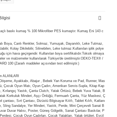
ilgisi
açlı baskı kumaş % 100 Mikrofiber PES kumaştır. Kumaş Eni 143 c
kalı Boya, Canlı Renkler, Solmaz, Yumuşak, Dayanıklı, Leke Tutmaz,
abilir, Kolay Dikilebilir, Silinebilen, Leke tutmaz.Kullanılan iplik polye
duğu için hava geçirgendir. Kullanılan boya sertifikalıdır.Toksik olmaya
ler ve malzemeler kullanılarak Türkiye'de üretilmiştir.OEKO-TEX® /
D 100 (Zararlı maddeler açısından test edilmiştir.)
ım ALANLARI
 Döşeme, Ayakkabı, Abajur , Bebek Yan Koruma ve Pad, Runner, Mas
ü, Çocuk Oyun Matı, Oyun Çadırı, Amerikan Servis-Supla, Kitap Kap
fı, Kırlangıç Yastık, Çanta Clutch, Yatak Örtüsü, Bebek Yuva Yatak, B
tak Korkuluk Minderi, Aşçı Önlüğü, Fermuarlı Çanta, Yüz Maskesi, Ç
l çantası, Sırt Çantası, Dizüstü Bilgisayar Kılıfı, Tablet Kılıfı, Katlanı
e, Sling Sandalye, Yer Minderi, Yastık, Perde, Mini Çerçeveli Sanat B
uvar Duvar Halısı, Poster, Güneş Gölgelik, Sanat Çantası Baskılar, P
Perdesi, Çocuk Oyun Çadırları, Çocuk Yatakları, Yatak örtüleri, Evcil