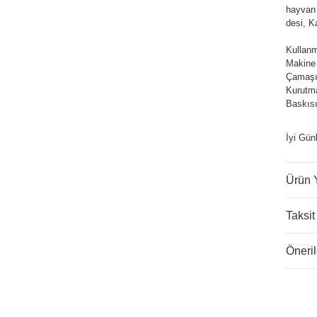
hayvan 
desi, K
Kullanm
Makine
Çamaşır
Kurutm
Baskısı
İyi Gün
Ürün 
Taksit
Öneril