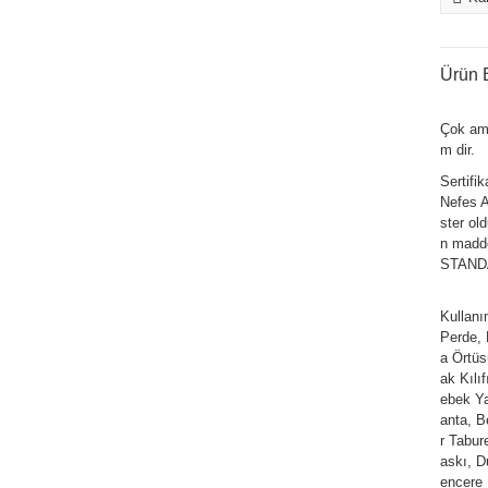
Ürün B
Çok am
m dir.
Sertifi
Nefes Al
ster ol
n madde
STANDAR
Kullan
Perde,
a Örtüs
ak Kılı
ebek Ya
anta, Be
r Tabur
askı, D
encere 