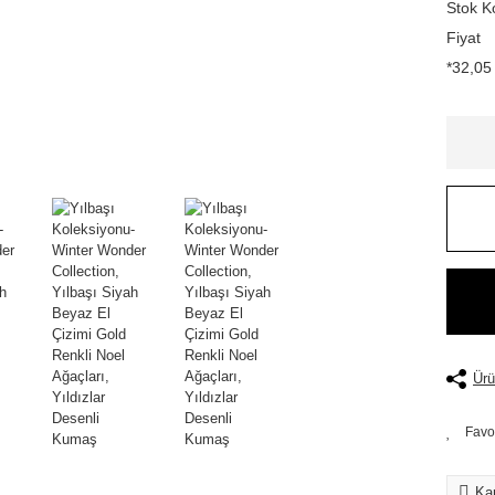
Stok K
Fiyat
*32,05 
Ürü
Kar