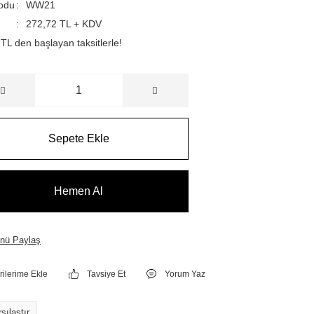
odu
WW21
272,72 TL + KDV
TL den başlayan taksitlerle!
Sepete Ekle
Hemen Al
nü Paylaş
Tavsiye Et
Yorum Yaz
şılaştır