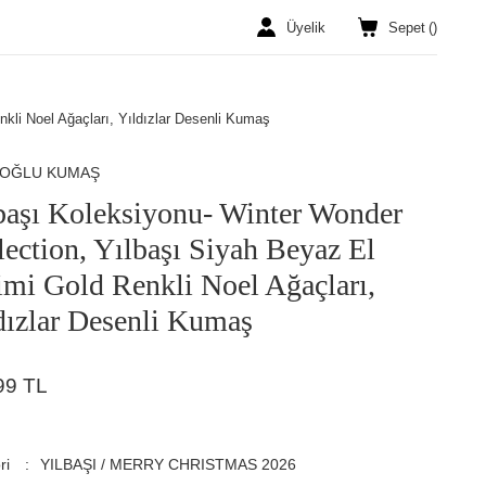
Üyelik
Sepet
(
)
kli Noel Ağaçları, Yıldızlar Desenli Kumaş
ROĞLU KUMAŞ
başı Koleksiyonu- Winter Wonder
lection, Yılbaşı Siyah Beyaz El
imi Gold Renkli Noel Ağaçları,
dızlar Desenli Kumaş
99 TL
ri
YILBAŞI / MERRY CHRISTMAS 2026