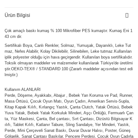
Ürün Bilgisi
Çok amaçlı baskı kumaş % 100 Mikrofiber PES kumaştır. Kumaş Eni 1
43 cm dir.
Sertifikalı Boya, Canlı Renkler, Solmaz, Yumuşak, Dayanıklı, Leke Tut
maz, Nefes Alabilir, Kolay Dikilebilir, Silinebilen, Leke tutmaz.Kullanılan
iplik polyester olduğu için hava geçirgendir. Kullanılan boya sertifikalıdır.
Toksik olmayan maddeler ve malzemeler kullanılarak Türkiye'de üretilmi
ştir.OEKO-TEX® / STANDARD 100 (Zararlı maddeler açısından test edi
lmiştir.)
Kullanım ALANLARI
Perde, Döşeme, Ayakkabı, Abajur , Bebek Yan Koruma ve Pad, Runner,
Masa Örtüsü, Çocuk Oyun Matı, Oyun Çadırı, Amerikan Servis-Supla,
Kitap Kapak Kılıfı, Kırlangıç Yastık, Çanta Clutch, Yatak Örtüsü, Bebek
Yuva Yatak, Bebek Yatak Korkuluk Minderi, Aşçı Önlüğü, Fermuarlı Çan
ta, Yüz Maskesi, Çanta, Bel çantası, Sırt Çantası, Dizüstü Bilgisayar K
ılıfı, Tablet Kılıfı, Katlanır Tabure, Sling Sandalye, Yer Minderi, Yastık,
Perde, Mini Çerçeveli Sanat Baskı, Duvar Duvar Halısı, Poster, Güneş
Gölgelik, Sanat Çantası Baskılar, Pencere Perdesi, Çocuk Oyun Çadırla