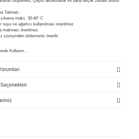
aravan Döşemesi, Çeşitli aksesuarlar ve daha birçok zanaat ürünü!
a Talimatı :
 yıkama maks. 30-40° C
 suyu ve ağartıcı kullanılması önerilmez.
a makinası önerilmez.
z yüzeyinden ütülemeniz önerilir.
lerde Kullanın...
Yorumları
 Seçenekleri
eriniz