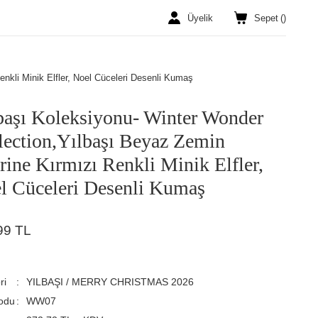
Üyelik
Sepet
(
)
nkli Minik Elfler, Noel Cüceleri Desenli Kumaş
başı Koleksiyonu- Winter Wonder
lection,Yılbaşı Beyaz Zemin
rine Kırmızı Renkli Minik Elfler,
l Cüceleri Desenli Kumaş
99 TL
ri
YILBAŞI / MERRY CHRISTMAS 2026
odu
WW07