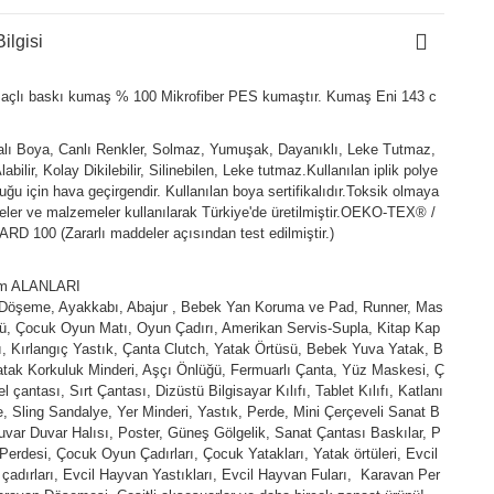
ilgisi
açlı baskı kumaş % 100 Mikrofiber PES kumaştır. Kumaş Eni 143 c
kalı Boya, Canlı Renkler, Solmaz, Yumuşak, Dayanıklı, Leke Tutmaz,
abilir, Kolay Dikilebilir, Silinebilen, Leke tutmaz.Kullanılan iplik polye
duğu için hava geçirgendir. Kullanılan boya sertifikalıdır.Toksik olmaya
ler ve malzemeler kullanılarak Türkiye'de üretilmiştir.OEKO-TEX® /
D 100 (Zararlı maddeler açısından test edilmiştir.)
ım ALANLARI
 Döşeme, Ayakkabı, Abajur , Bebek Yan Koruma ve Pad, Runner, Mas
ü, Çocuk Oyun Matı, Oyun Çadırı, Amerikan Servis-Supla, Kitap Kap
fı, Kırlangıç Yastık, Çanta Clutch, Yatak Örtüsü, Bebek Yuva Yatak, B
tak Korkuluk Minderi, Aşçı Önlüğü, Fermuarlı Çanta, Yüz Maskesi, Ç
l çantası, Sırt Çantası, Dizüstü Bilgisayar Kılıfı, Tablet Kılıfı, Katlanı
e, Sling Sandalye, Yer Minderi, Yastık, Perde, Mini Çerçeveli Sanat B
uvar Duvar Halısı, Poster, Güneş Gölgelik, Sanat Çantası Baskılar, P
Perdesi, Çocuk Oyun Çadırları, Çocuk Yatakları, Yatak örtüleri, Evcil
çadırları, Evcil Hayvan Yastıkları, Evcil Hayvan Fuları, Karavan Per