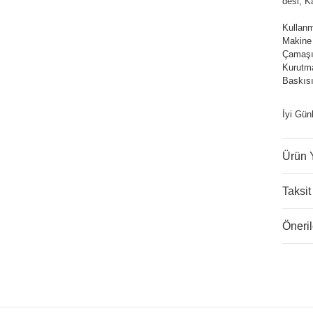
desi, K
Kullanm
Makine
Çamaşır
Kurutm
Baskısı
İyi Gün
Ürün 
Taksit
Öneril