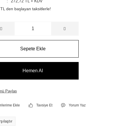
272,72 TL + KDV
TL den başlayan taksitlerle!
Sepete Ekle
Hemen Al
nü Paylaş
Tavsiye Et
Yorum Yaz
şılaştır