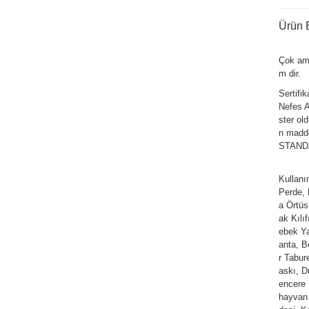
Ürün B
Çok am
m dir.
Sertifi
Nefes Al
ster ol
n madde
STANDAR
Kullan
Perde,
a Örtüs
ak Kılı
ebek Ya
anta, Be
r Tabur
askı, D
encere 
hayvan 