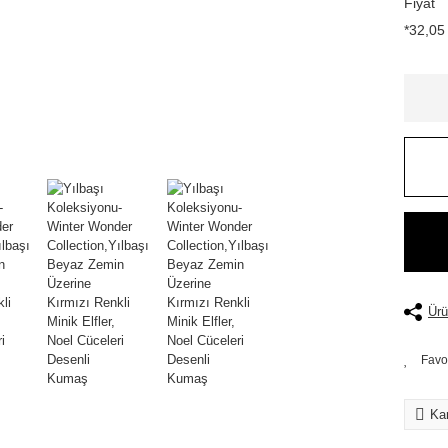
Fiyat
*32,05 
Ürü
Kar