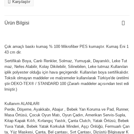
Karşılaştır
Ürün Bilgisi
Çok amaçlı baskı kumaş % 100 Mikrofiber PES kumaştır. Kumaş Eni 1
43 cm dir.
Sertifikalı Boya, Canlı Renkler, Solmaz, Yumuşak, Dayanıklı, Leke Tut
maz, Nefes Alabilir, Kolay Dikilebilir, Silinebilen, Leke tutmaz.Kullanılan
iplik polyester olduğu için hava geçirgendir. Kullanılan boya sertifikalıdır.
Toksik olmayan maddeler ve malzemeler kullanılarak Türkiye'de üretilmi
ştir.OEKO-TEX® / STANDARD 100 (Zararlı maddeler açısından test edi
lmiştir.)
Kullanım ALANLARI
Perde, Döşeme, Ayakkabı, Abajur , Bebek Yan Koruma ve Pad, Runner,
Masa Örtüsü, Çocuk Oyun Matı, Oyun Çadırı, Amerikan Servis-Supla,
Kitap Kapak Kılıfı, Kırlangıç Yastık, Çanta Clutch, Yatak Örtüsü, Bebek
Yuva Yatak, Bebek Yatak Korkuluk Minderi, Aşçı Önlüğü, Fermuarlı Çan
ta, Yüz Maskesi, Çanta, Bel çantası, Sırt Çantası, Dizüstü Bilgisayar K