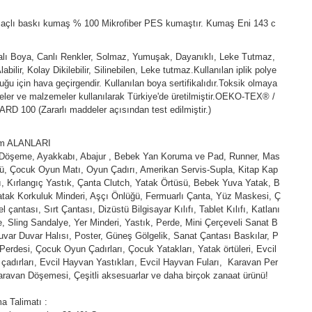
açlı baskı kumaş % 100 Mikrofiber PES kumaştır. Kumaş Eni 143 c
kalı Boya, Canlı Renkler, Solmaz, Yumuşak, Dayanıklı, Leke Tutmaz,
abilir, Kolay Dikilebilir, Silinebilen, Leke tutmaz.Kullanılan iplik polye
duğu için hava geçirgendir. Kullanılan boya sertifikalıdır.Toksik olmaya
ler ve malzemeler kullanılarak Türkiye'de üretilmiştir.OEKO-TEX® /
D 100 (Zararlı maddeler açısından test edilmiştir.)
ım ALANLARI
 Döşeme, Ayakkabı, Abajur , Bebek Yan Koruma ve Pad, Runner, Mas
ü, Çocuk Oyun Matı, Oyun Çadırı, Amerikan Servis-Supla, Kitap Kap
fı, Kırlangıç Yastık, Çanta Clutch, Yatak Örtüsü, Bebek Yuva Yatak, B
tak Korkuluk Minderi, Aşçı Önlüğü, Fermuarlı Çanta, Yüz Maskesi, Ç
l çantası, Sırt Çantası, Dizüstü Bilgisayar Kılıfı, Tablet Kılıfı, Katlanı
e, Sling Sandalye, Yer Minderi, Yastık, Perde, Mini Çerçeveli Sanat B
uvar Duvar Halısı, Poster, Güneş Gölgelik, Sanat Çantası Baskılar, P
Perdesi, Çocuk Oyun Çadırları, Çocuk Yatakları, Yatak örtüleri, Evcil
çadırları, Evcil Hayvan Yastıkları, Evcil Hayvan Fuları, Karavan Per
aravan Döşemesi, Çeşitli aksesuarlar ve daha birçok zanaat ürünü!
a Talimatı :