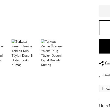
Ürü
Kar
Ürün B