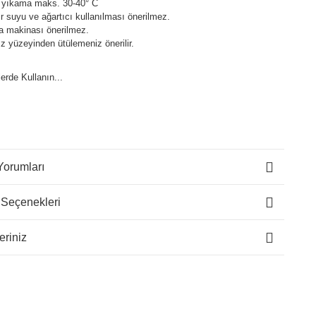
 yıkama maks. 30-40° C
 suyu ve ağartıcı kullanılması önerilmez.
a makinası önerilmez.
z yüzeyinden ütülemeniz önerilir.
lerde Kullanın...
Yorumları
 Seçenekleri
eriniz