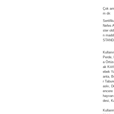
Çok am
m dir.
Sertifi
Nefes Al
ster ol
n madde
STANDAR
Kullan
Perde,
a Örtüs
ak Kılı
ebek Ya
anta, Be
r Tabur
askı, D
encere 
hayvan 
desi, K
Kullanm