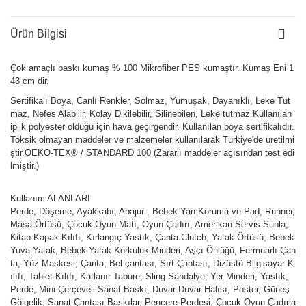
Ürün Bilgisi
Çok amaçlı baskı kumaş % 100 Mikrofiber PES kumaştır. Kumaş Eni 1
43 cm dir.
Sertifikalı Boya, Canlı Renkler, Solmaz, Yumuşak, Dayanıklı, Leke Tut
maz, Nefes Alabilir, Kolay Dikilebilir, Silinebilen, Leke tutmaz.Kullanılan
iplik polyester olduğu için hava geçirgendir. Kullanılan boya sertifikalıdır.
Toksik olmayan maddeler ve malzemeler kullanılarak Türkiye'de üretilmi
ştir.OEKO-TEX® / STANDARD 100 (Zararlı maddeler açısından test edi
lmiştir.)
Kullanım ALANLARI
Perde, Döşeme, Ayakkabı, Abajur , Bebek Yan Koruma ve Pad, Runner,
Masa Örtüsü, Çocuk Oyun Matı, Oyun Çadırı, Amerikan Servis-Supla,
Kitap Kapak Kılıfı, Kırlangıç Yastık, Çanta Clutch, Yatak Örtüsü, Bebek
Yuva Yatak, Bebek Yatak Korkuluk Minderi, Aşçı Önlüğü, Fermuarlı Çan
ta, Yüz Maskesi, Çanta, Bel çantası, Sırt Çantası, Dizüstü Bilgisayar K
ılıfı, Tablet Kılıfı, Katlanır Tabure, Sling Sandalye, Yer Minderi, Yastık,
Perde, Mini Çerçeveli Sanat Baskı, Duvar Duvar Halısı, Poster, Güneş
Gölgelik, Sanat Çantası Baskılar, Pencere Perdesi, Çocuk Oyun Çadırla