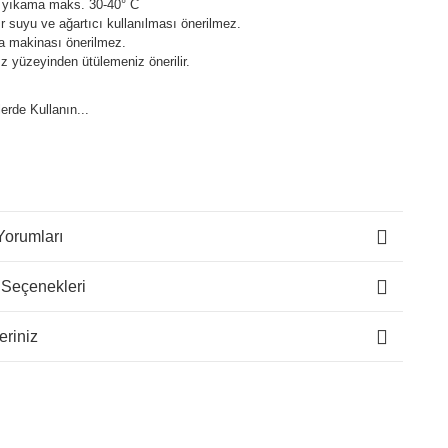
 yıkama maks. 30-40° C
 suyu ve ağartıcı kullanılması önerilmez.
a makinası önerilmez.
z yüzeyinden ütülemeniz önerilir.
lerde Kullanın...
Yorumları
 Seçenekleri
eriniz