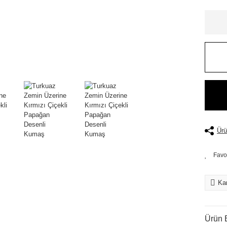
Ürü
Kar
Ürün B