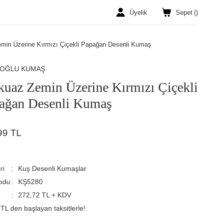
Üyelik
Sepet
(
)
min Üzerine Kırmızı Çiçekli Papağan Desenli Kumaş
ROĞLU KUMAŞ
kuaz Zemin Üzerine Kırmızı Çiçekli
ağan Desenli Kumaş
99 TL
ri
Kuş Desenli Kumaşlar
odu
KŞ5280
272,72 TL + KDV
TL den başlayan taksitlerle!