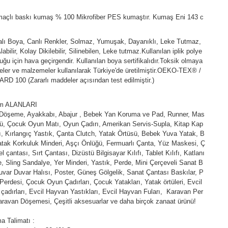
açlı baskı kumaş % 100 Mikrofiber PES kumaştır. Kumaş Eni 143 c
kalı Boya, Canlı Renkler, Solmaz, Yumuşak, Dayanıklı, Leke Tutmaz,
abilir, Kolay Dikilebilir, Silinebilen, Leke tutmaz.Kullanılan iplik polye
duğu için hava geçirgendir. Kullanılan boya sertifikalıdır.Toksik olmaya
ler ve malzemeler kullanılarak Türkiye'de üretilmiştir.OEKO-TEX® /
D 100 (Zararlı maddeler açısından test edilmiştir.)
ım ALANLARI
 Döşeme, Ayakkabı, Abajur , Bebek Yan Koruma ve Pad, Runner, Mas
ü, Çocuk Oyun Matı, Oyun Çadırı, Amerikan Servis-Supla, Kitap Kap
fı, Kırlangıç Yastık, Çanta Clutch, Yatak Örtüsü, Bebek Yuva Yatak, B
tak Korkuluk Minderi, Aşçı Önlüğü, Fermuarlı Çanta, Yüz Maskesi, Ç
l çantası, Sırt Çantası, Dizüstü Bilgisayar Kılıfı, Tablet Kılıfı, Katlanı
e, Sling Sandalye, Yer Minderi, Yastık, Perde, Mini Çerçeveli Sanat B
uvar Duvar Halısı, Poster, Güneş Gölgelik, Sanat Çantası Baskılar, P
Perdesi, Çocuk Oyun Çadırları, Çocuk Yatakları, Yatak örtüleri, Evcil
çadırları, Evcil Hayvan Yastıkları, Evcil Hayvan Fuları, Karavan Per
aravan Döşemesi, Çeşitli aksesuarlar ve daha birçok zanaat ürünü!
a Talimatı :