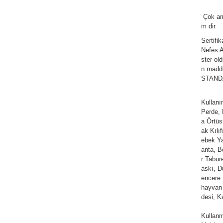
Çok am
m dir.
Sertifi
Nefes Al
ster ol
n madde
STANDAR
Kullan
Perde,
a Örtüs
ak Kılı
ebek Ya
anta, Be
r Tabur
askı, D
encere 
hayvan 
desi, K
Kullanm