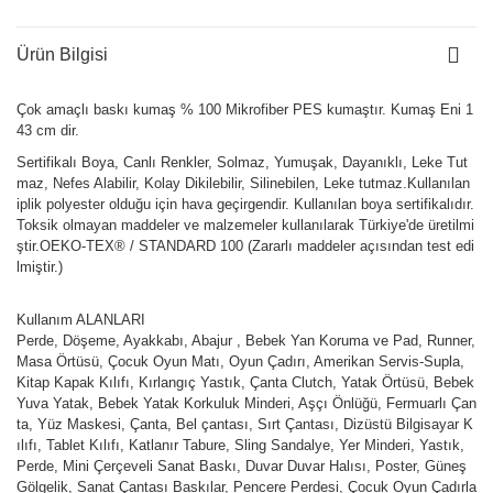
Ürün Bilgisi
Çok amaçlı baskı kumaş % 100 Mikrofiber PES kumaştır. Kumaş Eni 1
43 cm dir.
Sertifikalı Boya, Canlı Renkler, Solmaz, Yumuşak, Dayanıklı, Leke Tut
maz, Nefes Alabilir, Kolay Dikilebilir, Silinebilen, Leke tutmaz.Kullanılan
iplik polyester olduğu için hava geçirgendir. Kullanılan boya sertifikalıdır.
Toksik olmayan maddeler ve malzemeler kullanılarak Türkiye'de üretilmi
ştir.OEKO-TEX® / STANDARD 100 (Zararlı maddeler açısından test edi
lmiştir.)
Kullanım ALANLARI
Perde, Döşeme, Ayakkabı, Abajur , Bebek Yan Koruma ve Pad, Runner,
Masa Örtüsü, Çocuk Oyun Matı, Oyun Çadırı, Amerikan Servis-Supla,
Kitap Kapak Kılıfı, Kırlangıç Yastık, Çanta Clutch, Yatak Örtüsü, Bebek
Yuva Yatak, Bebek Yatak Korkuluk Minderi, Aşçı Önlüğü, Fermuarlı Çan
ta, Yüz Maskesi, Çanta, Bel çantası, Sırt Çantası, Dizüstü Bilgisayar K
ılıfı, Tablet Kılıfı, Katlanır Tabure, Sling Sandalye, Yer Minderi, Yastık,
Perde, Mini Çerçeveli Sanat Baskı, Duvar Duvar Halısı, Poster, Güneş
Gölgelik, Sanat Çantası Baskılar, Pencere Perdesi, Çocuk Oyun Çadırla