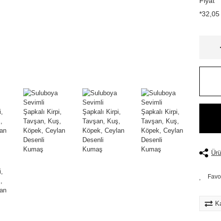
Fiyat
*32,05 
Ürü
Ka