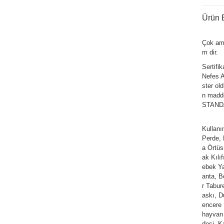
Ürün B
Çok am
m dir.
Sertifi
Nefes Al
ster ol
n madde
STANDAR
Kullan
Perde,
a Örtüs
ak Kılı
ebek Ya
anta, Be
r Tabur
askı, D
encere 
hayvan 
desi, K