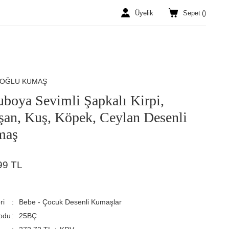
Üyelik
Sepet
(
)
ROĞLU KUMAŞ
uboya Sevimli Şapkalı Kirpi,
şan, Kuş, Köpek, Ceylan Desenli
maş
99 TL
ri
Bebe - Çocuk Desenli Kumaşlar
odu
25BÇ