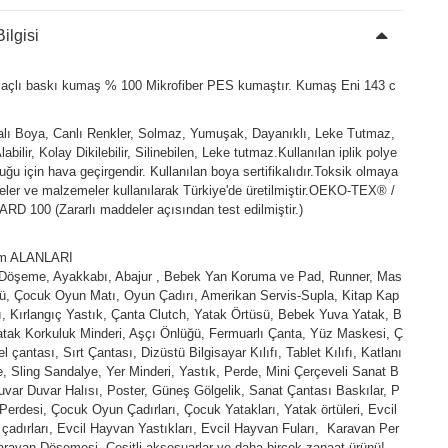
ilgisi
açlı baskı kumaş % 100 Mikrofiber PES kumaştır. Kumaş Eni 143 c
kalı Boya, Canlı Renkler, Solmaz, Yumuşak, Dayanıklı, Leke Tutmaz,
abilir, Kolay Dikilebilir, Silinebilen, Leke tutmaz.Kullanılan iplik polye
duğu için hava geçirgendir. Kullanılan boya sertifikalıdır.Toksik olmaya
ler ve malzemeler kullanılarak Türkiye'de üretilmiştir.OEKO-TEX® /
D 100 (Zararlı maddeler açısından test edilmiştir.)
ım ALANLARI
 Döşeme, Ayakkabı, Abajur , Bebek Yan Koruma ve Pad, Runner, Mas
ü, Çocuk Oyun Matı, Oyun Çadırı, Amerikan Servis-Supla, Kitap Kap
fı, Kırlangıç Yastık, Çanta Clutch, Yatak Örtüsü, Bebek Yuva Yatak, B
tak Korkuluk Minderi, Aşçı Önlüğü, Fermuarlı Çanta, Yüz Maskesi, Ç
l çantası, Sırt Çantası, Dizüstü Bilgisayar Kılıfı, Tablet Kılıfı, Katlanı
e, Sling Sandalye, Yer Minderi, Yastık, Perde, Mini Çerçeveli Sanat B
uvar Duvar Halısı, Poster, Güneş Gölgelik, Sanat Çantası Baskılar, P
Perdesi, Çocuk Oyun Çadırları, Çocuk Yatakları, Yatak örtüleri, Evcil
çadırları, Evcil Hayvan Yastıkları, Evcil Hayvan Fuları, Karavan Per
aravan Döşemesi, Çeşitli aksesuarlar ve daha birçok zanaat ürünü!