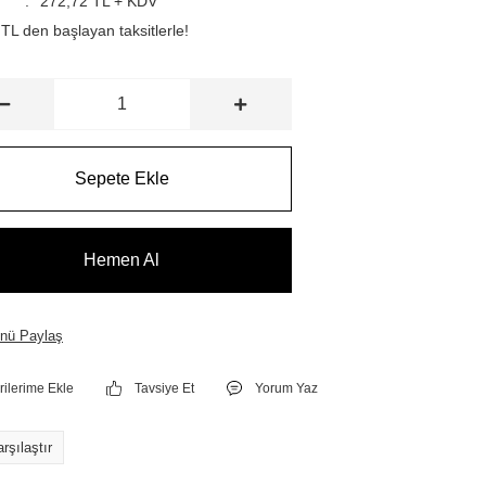
272,72 TL + KDV
TL den başlayan taksitlerle!
Sepete Ekle
Hemen Al
nü Paylaş
Tavsiye Et
Yorum Yaz
rşılaştır