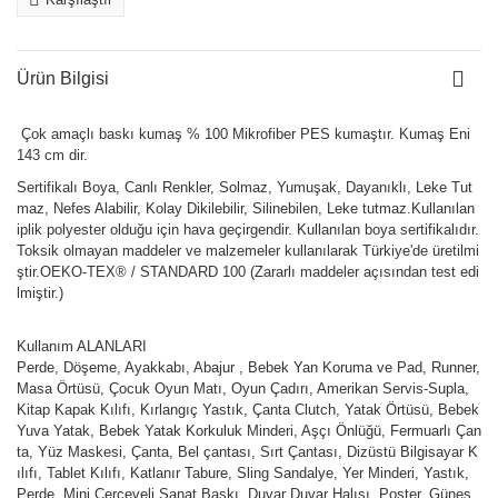
Ürün Bilgisi
Çok amaçlı baskı kumaş % 100 Mikrofiber PES kumaştır. Kumaş Eni
143 cm dir.
Sertifikalı Boya, Canlı Renkler, Solmaz, Yumuşak, Dayanıklı, Leke Tut
maz, Nefes Alabilir, Kolay Dikilebilir, Silinebilen, Leke tutmaz.Kullanılan
iplik polyester olduğu için hava geçirgendir. Kullanılan boya sertifikalıdır.
Toksik olmayan maddeler ve malzemeler kullanılarak Türkiye'de üretilmi
ştir.OEKO-TEX® / STANDARD 100 (Zararlı maddeler açısından test edi
lmiştir.)
Kullanım ALANLARI
Perde, Döşeme, Ayakkabı, Abajur , Bebek Yan Koruma ve Pad, Runner,
Masa Örtüsü, Çocuk Oyun Matı, Oyun Çadırı, Amerikan Servis-Supla,
Kitap Kapak Kılıfı, Kırlangıç Yastık, Çanta Clutch, Yatak Örtüsü, Bebek
Yuva Yatak, Bebek Yatak Korkuluk Minderi, Aşçı Önlüğü, Fermuarlı Çan
ta, Yüz Maskesi, Çanta, Bel çantası, Sırt Çantası, Dizüstü Bilgisayar K
ılıfı, Tablet Kılıfı, Katlanır Tabure, Sling Sandalye, Yer Minderi, Yastık,
Perde, Mini Çerçeveli Sanat Baskı, Duvar Duvar Halısı, Poster, Güneş