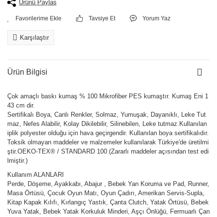
Ürünü Paylaş
Tavsiye Et
Yorum Yaz
Karşılaştır
Ürün Bilgisi
Çok amaçlı baskı kumaş % 100 Mikrofiber PES kumaştır. Kumaş Eni 1
43 cm dir.
Sertifikalı Boya, Canlı Renkler, Solmaz, Yumuşak, Dayanıklı, Leke Tut
maz, Nefes Alabilir, Kolay Dikilebilir, Silinebilen, Leke tutmaz.Kullanılan
iplik polyester olduğu için hava geçirgendir. Kullanılan boya sertifikalıdır.
Toksik olmayan maddeler ve malzemeler kullanılarak Türkiye'de üretilmi
ştir.OEKO-TEX® / STANDARD 100 (Zararlı maddeler açısından test edi
lmiştir.)
Kullanım ALANLARI
Perde, Döşeme, Ayakkabı, Abajur , Bebek Yan Koruma ve Pad, Runner,
Masa Örtüsü, Çocuk Oyun Matı, Oyun Çadırı, Amerikan Servis-Supla,
Kitap Kapak Kılıfı, Kırlangıç Yastık, Çanta Clutch, Yatak Örtüsü, Bebek
Yuva Yatak, Bebek Yatak Korkuluk Minderi, Aşçı Önlüğü, Fermuarlı Çan