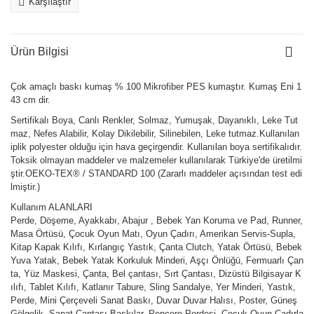
Karşılaştır
Ürün Bilgisi
Çok amaçlı baskı kumaş % 100 Mikrofiber PES kumaştır. Kumaş Eni 1
43 cm dir.
Sertifikalı Boya, Canlı Renkler, Solmaz, Yumuşak, Dayanıklı, Leke Tut
maz, Nefes Alabilir, Kolay Dikilebilir, Silinebilen, Leke tutmaz.Kullanılan
iplik polyester olduğu için hava geçirgendir. Kullanılan boya sertifikalıdır.
Toksik olmayan maddeler ve malzemeler kullanılarak Türkiye'de üretilmi
ştir.OEKO-TEX® / STANDARD 100 (Zararlı maddeler açısından test edi
lmiştir.)
Kullanım ALANLARI
Perde, Döşeme, Ayakkabı, Abajur , Bebek Yan Koruma ve Pad, Runner,
Masa Örtüsü, Çocuk Oyun Matı, Oyun Çadırı, Amerikan Servis-Supla,
Kitap Kapak Kılıfı, Kırlangıç Yastık, Çanta Clutch, Yatak Örtüsü, Bebek
Yuva Yatak, Bebek Yatak Korkuluk Minderi, Aşçı Önlüğü, Fermuarlı Çan
ta, Yüz Maskesi, Çanta, Bel çantası, Sırt Çantası, Dizüstü Bilgisayar K
ılıfı, Tablet Kılıfı, Katlanır Tabure, Sling Sandalye, Yer Minderi, Yastık,
Perde, Mini Çerçeveli Sanat Baskı, Duvar Duvar Halısı, Poster, Güneş
Gölgelik, Sanat Çantası Baskılar, Pencere Perdesi, Çocuk Oyun Çadırla