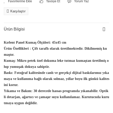
Tavsiye Et
Yorum Yaz
Karşılaştır
Ürün Bilgisi
Kırlent Panel Kumaş Ölçüleri:
45x45 cm
Ürün Özellikleri :
Çift taraflı olarak üretilmektedir. Dikilmemiş ku
maştır.
Kumaş:
Mikro petek özel dokuma leke tutmaz kumaştan üretilmiş o
lup yumuşak dokuya sahiptir.
Baskı:
Fotoğraf kalitesinde canlı ve gerçekçi dijital baskılarımız yıka
maya ve kullanıma bağlı olarak solmaz, yıllar boyu ilk günkü kalites
ini korur.
Yıkama ve Bakım:
30 derecede hassas programda yıkanabilir. Optik
li detarjan, ağartıcı ve çamaşır suyu kullanılamaz. Kurutucuda kuru
tmaya uygun değildir.