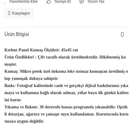
Tavsiye Et
Yorum Yaz
Karşılaştır
Ürün Bilgisi
Kırlent Panel Kumaş Ölçüleri:
45x45 cm
Ürün Özellikleri :
Çift taraflı olarak üretilmektedir. Dikilmemiş ku
maştır.
Kumaş:
Mikro petek özel dokuma leke tutmaz kumaştan üretilmiş o
lup yumuşak dokuya sahiptir.
Baskı:
Fotoğraf kalitesinde canlı ve gerçekçi dijital baskılarımız yıka
maya ve kullanıma bağlı olarak solmaz, yıllar boyu ilk günkü kalites
ini korur.
Yıkama ve Bakım:
30 derecede hassas programda yıkanabilir. Optik
li detarjan, ağartıcı ve çamaşır suyu kullanılamaz. Kurutucuda kuru
tmaya uygun değildir.