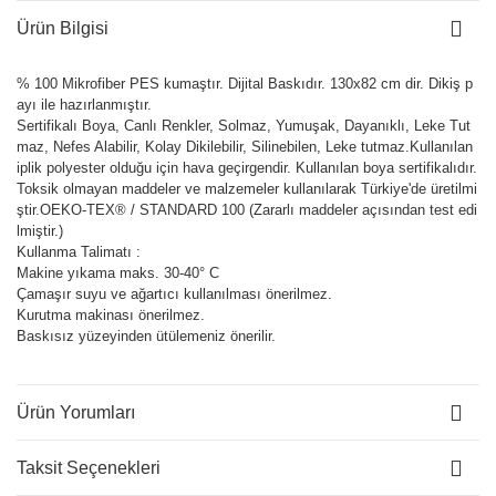
Ürün Bilgisi
% 100 Mikrofiber PES kumaştır. Dijital Baskıdır. 130x82 cm dir. Dikiş p
ayı ile hazırlanmıştır.
Sertifikalı Boya, Canlı Renkler, Solmaz, Yumuşak, Dayanıklı, Leke Tut
maz, Nefes Alabilir, Kolay Dikilebilir, Silinebilen, Leke tutmaz.Kullanılan
iplik polyester olduğu için hava geçirgendir. Kullanılan boya sertifikalıdır.
Toksik olmayan maddeler ve malzemeler kullanılarak Türkiye'de üretilmi
ştir.OEKO-TEX® / STANDARD 100 (Zararlı maddeler açısından test edi
lmiştir.)
Kullanma Talimatı :
Makine yıkama maks. 30-40° C
Çamaşır suyu ve ağartıcı kullanılması önerilmez.
Kurutma makinası önerilmez.
Baskısız yüzeyinden ütülemeniz önerilir.
Ürün Yorumları
Taksit Seçenekleri