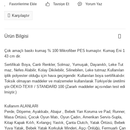
Tavsiye Et
Yorum Yaz
Karşılaştır
Ürün Bilgisi
Çok amaçlı baskı kumaş % 100 Mikrofiber PES kumaştır. Kumaş Eni 1
43 cm dir.
Sertifikalı Boya, Canlı Renkler, Solmaz, Yumuşak, Dayanıklı, Leke Tut
maz, Nefes Alabilir, Kolay Dikilebilir, Silinebilen, Leke tutmaz.Kullanılan
iplik polyester olduğu için hava geçirgendir. Kullanılan boya sertifikalıdır.
Toksik olmayan maddeler ve malzemeler kullanılarak Türkiye'de üretilmi
ştir.OEKO-TEX® / STANDARD 100 (Zararlı maddeler açısından test edi
lmiştir.)
Kullanım ALANLARI
Perde, Döşeme, Ayakkabı, Abajur , Bebek Yan Koruma ve Pad, Runner,
Masa Örtüsü, Çocuk Oyun Matı, Oyun Çadırı, Amerikan Servis-Supla,
Kitap Kapak Kılıfı, Kırlangıç Yastık, Çanta Clutch, Yatak Örtüsü, Bebek
Yuva Yatak, Bebek Yatak Korkuluk Minderi, Aşçı Önlüğü, Fermuarlı Çan