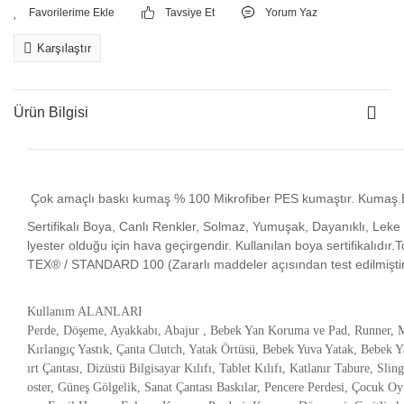
Tavsiye Et
Yorum Yaz
Karşılaştır
Ürün Bilgisi
Çok amaçlı baskı kumaş % 100 Mikrofiber PES kumaştır. Kumaş E
Sertifikalı Boya, Canlı Renkler, Solmaz, Yumuşak, Dayanıklı, Leke Tu
lyester olduğu için hava geçirgendir. Kullanılan boya sertifikalıdı
TEX® / STANDARD 100 (Zararlı maddeler açısından test edilmiştir
Kullanım ALANLARI
Perde, Döşeme, Ayakkabı, Abajur , Bebek Yan Koruma ve Pad, Runner, M
Kırlangıç Yastık, Çanta Clutch, Yatak Örtüsü, Bebek Yuva Yatak, Bebek Y
ırt Çantası, Dizüstü Bilgisayar Kılıfı, Tablet Kılıfı, Katlanır Tabure, Sl
oster, Güneş Gölgelik, Sanat Çantası Baskılar, Pencere Perdesi, Çocuk Oyu