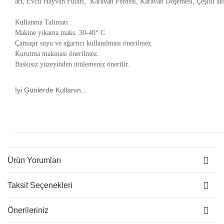
arı, Evcil Hayvan Fuları, Karavan Perdesi, Karavan Döşemesi, Çeşitli ak
Kullanma Talimatı :
Makine yıkama maks. 30-40° C
Çamaşır suyu ve ağartıcı kullanılması önerilmez.
Kurutma makinası önerilmez.
Baskısız yüzeyinden ütülemeniz önerilir.
İyi Günlerde Kullanın...
Ürün Yorumları
Taksit Seçenekleri
Önerileriniz