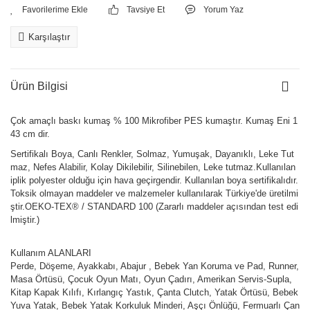
Tavsiye Et
Yorum Yaz
Karşılaştır
Ürün Bilgisi
Çok amaçlı baskı kumaş % 100 Mikrofiber PES kumaştır. Kumaş Eni 1
43 cm dir.
Sertifikalı Boya, Canlı Renkler, Solmaz, Yumuşak, Dayanıklı, Leke Tut
maz, Nefes Alabilir, Kolay Dikilebilir, Silinebilen, Leke tutmaz.Kullanılan
iplik polyester olduğu için hava geçirgendir. Kullanılan boya sertifikalıdır.
Toksik olmayan maddeler ve malzemeler kullanılarak Türkiye'de üretilmi
ştir.OEKO-TEX® / STANDARD 100 (Zararlı maddeler açısından test edi
lmiştir.)
Kullanım ALANLARI
Perde, Döşeme, Ayakkabı, Abajur , Bebek Yan Koruma ve Pad, Runner,
Masa Örtüsü, Çocuk Oyun Matı, Oyun Çadırı, Amerikan Servis-Supla,
Kitap Kapak Kılıfı, Kırlangıç Yastık, Çanta Clutch, Yatak Örtüsü, Bebek
Yuva Yatak, Bebek Yatak Korkuluk Minderi, Aşçı Önlüğü, Fermuarlı Çan