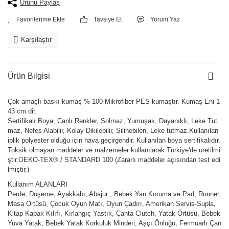
Ürünü Paylaş
Tavsiye Et
Yorum Yaz
Karşılaştır
Ürün Bilgisi
Çok amaçlı baskı kumaş % 100 Mikrofiber PES kumaştır. Kumaş Eni 1
43 cm dir.
Sertifikalı Boya, Canlı Renkler, Solmaz, Yumuşak, Dayanıklı, Leke Tut
maz, Nefes Alabilir, Kolay Dikilebilir, Silinebilen, Leke tutmaz.Kullanılan
iplik polyester olduğu için hava geçirgendir. Kullanılan boya sertifikalıdır.
Toksik olmayan maddeler ve malzemeler kullanılarak Türkiye'de üretilmi
ştir.OEKO-TEX® / STANDARD 100 (Zararlı maddeler açısından test edi
lmiştir.)
Kullanım ALANLARI
Perde, Döşeme, Ayakkabı, Abajur , Bebek Yan Koruma ve Pad, Runner,
Masa Örtüsü, Çocuk Oyun Matı, Oyun Çadırı, Amerikan Servis-Supla,
Kitap Kapak Kılıfı, Kırlangıç Yastık, Çanta Clutch, Yatak Örtüsü, Bebek
Yuva Yatak, Bebek Yatak Korkuluk Minderi, Aşçı Önlüğü, Fermuarlı Çan