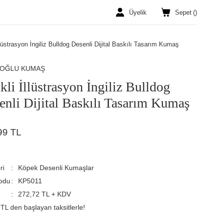
Üyelik
Sepet
(
)
llüstrasyon İngiliz Bulldog Desenli Dijital Baskılı Tasarım Kumaş
ROĞLU KUMAŞ
kli İllüstrasyon İngiliz Bulldog
enli Dijital Baskılı Tasarım Kumaş
99 TL
ri
Köpek Desenli Kumaşlar
odu
KP5011
272,72 TL + KDV
TL den başlayan taksitlerle!