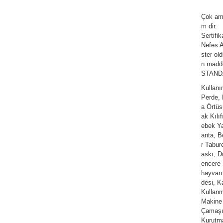
Çok am
m dir.
Sertifi
Nefes Al
ster ol
n madde
STANDAR
Kullan
Perde,
a Örtüs
ak Kılı
ebek Ya
anta, Be
r Tabur
askı, D
encere 
hayvan 
desi, K
Kullanm
Makine
Çamaşır
Kurutm