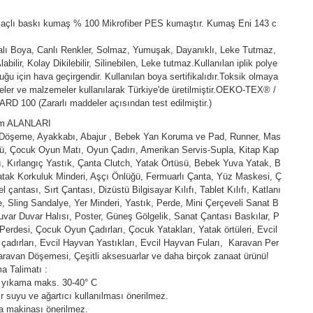
açlı baskı kumaş % 100 Mikrofiber PES kumaştır. Kumaş Eni 143 c
kalı Boya, Canlı Renkler, Solmaz, Yumuşak, Dayanıklı, Leke Tutmaz,
abilir, Kolay Dikilebilir, Silinebilen, Leke tutmaz.Kullanılan iplik polye
duğu için hava geçirgendir. Kullanılan boya sertifikalıdır.Toksik olmaya
ler ve malzemeler kullanılarak Türkiye'de üretilmiştir.OEKO-TEX® /
D 100 (Zararlı maddeler açısından test edilmiştir.)
ım ALANLARI
 Döşeme, Ayakkabı, Abajur , Bebek Yan Koruma ve Pad, Runner, Mas
ü, Çocuk Oyun Matı, Oyun Çadırı, Amerikan Servis-Supla, Kitap Kap
fı, Kırlangıç Yastık, Çanta Clutch, Yatak Örtüsü, Bebek Yuva Yatak, B
tak Korkuluk Minderi, Aşçı Önlüğü, Fermuarlı Çanta, Yüz Maskesi, Ç
l çantası, Sırt Çantası, Dizüstü Bilgisayar Kılıfı, Tablet Kılıfı, Katlanı
e, Sling Sandalye, Yer Minderi, Yastık, Perde, Mini Çerçeveli Sanat B
uvar Duvar Halısı, Poster, Güneş Gölgelik, Sanat Çantası Baskılar, P
Perdesi, Çocuk Oyun Çadırları, Çocuk Yatakları, Yatak örtüleri, Evcil
çadırları, Evcil Hayvan Yastıkları, Evcil Hayvan Fuları, Karavan Per
aravan Döşemesi, Çeşitli aksesuarlar ve daha birçok zanaat ürünü!
a Talimatı :
 yıkama maks. 30-40° C
 suyu ve ağartıcı kullanılması önerilmez.
a makinası önerilmez.