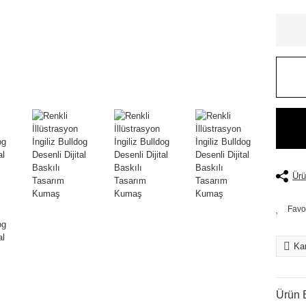
Ürü
Kar
Ürün B