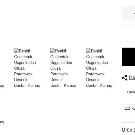
Ürü
Ka
Ürün B