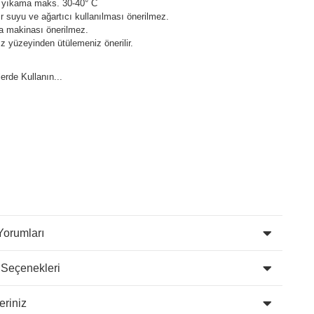
 yıkama maks. 30-40° C
 suyu ve ağartıcı kullanılması önerilmez.
a makinası önerilmez.
z yüzeyinden ütülemeniz önerilir.
lerde Kullanın...
Yorumları
 Seçenekleri
eriniz