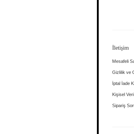
İletişim
Mesafeli S
Gizlilik ve
İptal İade K
Kişisel Veri
Sipariş Sor
PCI-DSS Ödeme Güvenliği