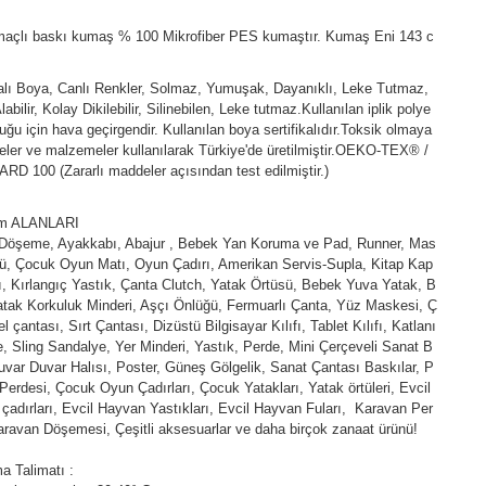
açlı baskı kumaş % 100 Mikrofiber PES kumaştır. Kumaş Eni 143 c
kalı Boya, Canlı Renkler, Solmaz, Yumuşak, Dayanıklı, Leke Tutmaz,
abilir, Kolay Dikilebilir, Silinebilen, Leke tutmaz.Kullanılan iplik polye
duğu için hava geçirgendir. Kullanılan boya sertifikalıdır.Toksik olmaya
ler ve malzemeler kullanılarak Türkiye'de üretilmiştir.OEKO-TEX® /
D 100 (Zararlı maddeler açısından test edilmiştir.)
ım ALANLARI
 Döşeme, Ayakkabı, Abajur , Bebek Yan Koruma ve Pad, Runner, Mas
ü, Çocuk Oyun Matı, Oyun Çadırı, Amerikan Servis-Supla, Kitap Kap
fı, Kırlangıç Yastık, Çanta Clutch, Yatak Örtüsü, Bebek Yuva Yatak, B
tak Korkuluk Minderi, Aşçı Önlüğü, Fermuarlı Çanta, Yüz Maskesi, Ç
l çantası, Sırt Çantası, Dizüstü Bilgisayar Kılıfı, Tablet Kılıfı, Katlanı
e, Sling Sandalye, Yer Minderi, Yastık, Perde, Mini Çerçeveli Sanat B
uvar Duvar Halısı, Poster, Güneş Gölgelik, Sanat Çantası Baskılar, P
Perdesi, Çocuk Oyun Çadırları, Çocuk Yatakları, Yatak örtüleri, Evcil
çadırları, Evcil Hayvan Yastıkları, Evcil Hayvan Fuları, Karavan Per
aravan Döşemesi, Çeşitli aksesuarlar ve daha birçok zanaat ürünü!
a Talimatı :