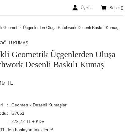
Üyelik
Sepet
(
)
li Geometrik Üçgenlerden Oluşa Patchwork Desenli Baskılı Kumaş
ROĞLU KUMAŞ
kli Geometrik Üçgenlerden Oluşa
chwork Desenli Baskılı Kumaş
99 TL
ri
Geometrik Desenli Kumaşlar
odu
G7861
272,72 TL + KDV
TL den başlayan taksitlerle!