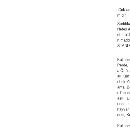
Çok am
m dir.
Sertifi
Nefes Al
ster ol
n madde
STANDAR
Kullan
Perde,
a Örtüs
ak Kılı
ebek Ya
anta, Be
r Tabur
askı, D
encere 
hayvan 
desi, K
Kullanm