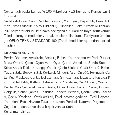
Çok amaçlı baskı kumaş % 100 Mikrofiber PES kumaştır. Kumaş Eni 1
43 cm dir.
Sertifikalı Boya, Canlı Renkler, Solmaz, Yumuşak, Dayanıklı, Leke Tut
maz, Nefes Alabilir, Kolay Dikilebilir, Silinebilen, Leke tutmaz.Kullanılan
iplik polyester olduğu için hava geçirgendir. Kullanılan boya sertifikalıdır.
Toksik olmayan maddeler ve malzemeler kullanılarak Türkiye'de üretilmi
ştir.OEKO-TEX® / STANDARD 100 (Zararlı maddeler açısından test edi
lmiştir.)
Kullanım ALANLARI
Perde, Döşeme, Ayakkabı, Abajur , Bebek Yan Koruma ve Pad, Runner,
Masa Örtüsü, Çocuk Oyun Matı, Oyun Çadırı, Amerikan Servis-Supla,
Kitap Kapak Kılıfı, Kırlangıç Yastık, Çanta Clutch, Yatak Örtüsü, Bebek
Yuva Yatak, Bebek Yatak Korkuluk Minderi, Aşçı Önlüğü, Fermuarlı Çan
ta, Yüz Maskesi, Çanta, Bel çantası, Sırt Çantası, Dizüstü Bilgisayar K
ılıfı, Tablet Kılıfı, Katlanır Tabure, Sling Sandalye, Yer Minderi, Yastık,
Perde, Mini Çerçeveli Sanat Baskı, Duvar Duvar Halısı, Poster, Güneş
Gölgelik, Sanat Çantası Baskılar, Pencere Perdesi, Çocuk Oyun Çadırla
rı, Çocuk Yatakları, Yatak örtüleri, Evcil hayvan çadırları, Evcil Hayvan
Yastıkları, Evcil Hayvan Fuları, Karavan Perdesi, Karavan Döşemesi,
Çeşitli aksesuarlar ve daha birçok zanaat ürünü!
Kullanma Talimatı :