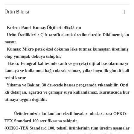
Ürün Bilgisi
Kırlent Panel Kumaş Ölçüleri:
45x45 cm
Ürün Özellikleri :
Çift taraflı olarak üretilmektedir. Dikilmemiş ku
maştır.
Kumaş:
Mikro petek özel dokuma leke tutmaz kumaştan üretilmiş
olup yumuşak dokuya sahiptir.
Baskı:
Fotoğraf kalitesinde canlı ve gerçekçi dijital baskılarımız yı
kamaya ve kullanıma bağlı olarak solmaz, yıllar boyu ilk günkü kali
tesini korur.
Yıkama ve Bakım:
30 derecede hassas programda yıkanabilir. Opti
kli detarjan, ağartıcı ve çamaşır suyu kullanılamaz. Kurutucuda kur
utmaya uygun değildir.
Ürünlerimizde kullanılan tekstil boyaları uluslar arası OEKO-
TEX Standard 100 sertifikasına sahiptir.
(OEKO-TEX Standard 100, tekstil ürünlerinin tüm üretim aşamalar