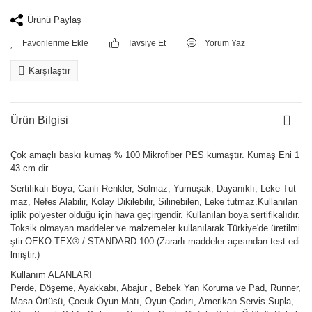
Ürünü Paylaş
Tavsiye Et
Yorum Yaz
Karşılaştır
Ürün Bilgisi
Çok amaçlı baskı kumaş % 100 Mikrofiber PES kumaştır. Kumaş Eni 1
43 cm dir.
Sertifikalı Boya, Canlı Renkler, Solmaz, Yumuşak, Dayanıklı, Leke Tut
maz, Nefes Alabilir, Kolay Dikilebilir, Silinebilen, Leke tutmaz.Kullanılan
iplik polyester olduğu için hava geçirgendir. Kullanılan boya sertifikalıdır.
Toksik olmayan maddeler ve malzemeler kullanılarak Türkiye'de üretilmi
ştir.OEKO-TEX® / STANDARD 100 (Zararlı maddeler açısından test edi
lmiştir.)
Kullanım ALANLARI
Perde, Döşeme, Ayakkabı, Abajur , Bebek Yan Koruma ve Pad, Runner,
Masa Örtüsü, Çocuk Oyun Matı, Oyun Çadırı, Amerikan Servis-Supla,