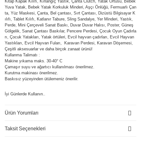
Kitap Kapak Kılıfı, Kırlangıç Yastık, Çanta Clutch, Yatak Örtüsü, Bebek
Yuva Yatak, Bebek Yatak Korkuluk Minderi, Aşçı Önlüğü, Fermuarlı Çan
ta, Yüz Maskesi, Çanta, Bel çantası, Sırt Çantası, Dizüstü Bilgisayar K
ılıfı, Tablet Kılıfı, Katlanır Tabure, Sling Sandalye, Yer Minderi, Yastık,
Perde, Mini Çerçeveli Sanat Baskı, Duvar Duvar Halısı, Poster, Güneş
Gölgelik, Sanat Çantası Baskılar, Pencere Perdesi, Çocuk Oyun Çadırla
rı, Çocuk Yatakları, Yatak örtüleri, Evcil hayvan çadırları, Evcil Hayvan
Yastıkları, Evcil Hayvan Fuları, Karavan Perdesi, Karavan Döşemesi,
Çeşitli aksesuarlar ve daha birçok zanaat ürünü!
Kullanma Talimatı :
Makine yıkama maks. 30-40° C
Çamaşır suyu ve ağartıcı kullanılması önerilmez.
Kurutma makinası önerilmez.
Baskısız yüzeyinden ütülemeniz önerilir.
İyi Günlerde Kullanın..
Ürün Yorumları
Taksit Seçenekleri