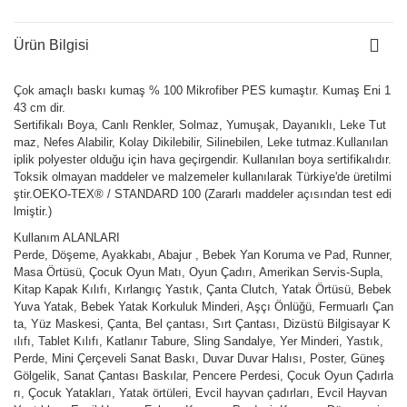
Ürün Bilgisi
Çok amaçlı baskı kumaş % 100 Mikrofiber PES kumaştır. Kumaş Eni 1
43 cm dir.
Sertifikalı Boya, Canlı Renkler, Solmaz, Yumuşak, Dayanıklı, Leke Tut
maz, Nefes Alabilir, Kolay Dikilebilir, Silinebilen, Leke tutmaz.Kullanılan
iplik polyester olduğu için hava geçirgendir. Kullanılan boya sertifikalıdır.
Toksik olmayan maddeler ve malzemeler kullanılarak Türkiye'de üretilmi
ştir.OEKO-TEX® / STANDARD 100 (Zararlı maddeler açısından test edi
lmiştir.)
Kullanım ALANLARI
Perde, Döşeme, Ayakkabı, Abajur , Bebek Yan Koruma ve Pad, Runner,
Masa Örtüsü, Çocuk Oyun Matı, Oyun Çadırı, Amerikan Servis-Supla,
Kitap Kapak Kılıfı, Kırlangıç Yastık, Çanta Clutch, Yatak Örtüsü, Bebek
Yuva Yatak, Bebek Yatak Korkuluk Minderi, Aşçı Önlüğü, Fermuarlı Çan
ta, Yüz Maskesi, Çanta, Bel çantası, Sırt Çantası, Dizüstü Bilgisayar K
ılıfı, Tablet Kılıfı, Katlanır Tabure, Sling Sandalye, Yer Minderi, Yastık,
Perde, Mini Çerçeveli Sanat Baskı, Duvar Duvar Halısı, Poster, Güneş
Gölgelik, Sanat Çantası Baskılar, Pencere Perdesi, Çocuk Oyun Çadırla
rı, Çocuk Yatakları, Yatak örtüleri, Evcil hayvan çadırları, Evcil Hayvan