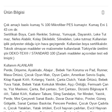
Ürün Bilgisi
Çok amaçlı baskı kumaş % 100 Mikrofiber PES kumaştır. Kumaş Eni 1
43 cm dir.
Sertifikalı Boya, Canlı Renkler, Solmaz, Yumuşak, Dayanıklı, Leke Tut
maz, Nefes Alabilir, Kolay Dikilebilir, Silinebilen, Leke tutmaz.Kullanılan
iplik polyester olduğu için hava geçirgendir. Kullanılan boya sertifikalıdır.
Toksik olmayan maddeler ve malzemeler kullanılarak Türkiye'de üretilmi
ştir.OEKO-TEX® / STANDARD 100 (Zararlı maddeler açısından test edi
lmiştir.)
Kullanım ALANLARI
Perde, Döşeme, Ayakkabı, Abajur , Bebek Yan Koruma ve Pad, Runner,
Masa Örtüsü, Çocuk Oyun Matı, Oyun Çadırı, Amerikan Servis-Supla,
Kitap Kapak Kılıfı, Kırlangıç Yastık, Çanta Clutch, Yatak Örtüsü, Bebek
Yuva Yatak, Bebek Yatak Korkuluk Minderi, Aşçı Önlüğü, Fermuarlı Çan
ta, Yüz Maskesi, Çanta, Bel çantası, Sırt Çantası, Dizüstü Bilgisayar K
ılıfı, Tablet Kılıfı, Katlanır Tabure, Sling Sandalye, Yer Minderi, Yastık,
Perde, Mini Çerçeveli Sanat Baskı, Duvar Duvar Halısı, Poster, Güneş
Gölgelik, Sanat Çantası Baskılar, Pencere Perdesi, Çocuk Oyun Çadırla
rı, Çocuk Yatakları, Yatak örtüleri, Evcil hayvan çadırları, Evcil Hayvan