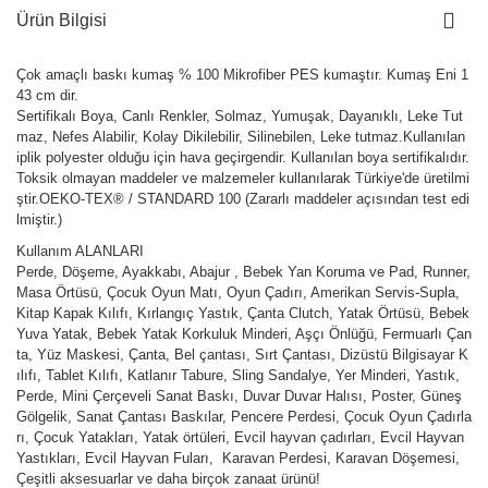
Ürün Bilgisi
Çok amaçlı baskı kumaş % 100 Mikrofiber PES kumaştır. Kumaş Eni 1
43 cm dir.
Sertifikalı Boya, Canlı Renkler, Solmaz, Yumuşak, Dayanıklı, Leke Tut
maz, Nefes Alabilir, Kolay Dikilebilir, Silinebilen, Leke tutmaz.Kullanılan
iplik polyester olduğu için hava geçirgendir. Kullanılan boya sertifikalıdır.
Toksik olmayan maddeler ve malzemeler kullanılarak Türkiye'de üretilmi
ştir.OEKO-TEX® / STANDARD 100 (Zararlı maddeler açısından test edi
lmiştir.)
Kullanım ALANLARI
Perde, Döşeme, Ayakkabı, Abajur , Bebek Yan Koruma ve Pad, Runner,
Masa Örtüsü, Çocuk Oyun Matı, Oyun Çadırı, Amerikan Servis-Supla,
Kitap Kapak Kılıfı, Kırlangıç Yastık, Çanta Clutch, Yatak Örtüsü, Bebek
Yuva Yatak, Bebek Yatak Korkuluk Minderi, Aşçı Önlüğü, Fermuarlı Çan
ta, Yüz Maskesi, Çanta, Bel çantası, Sırt Çantası, Dizüstü Bilgisayar K
ılıfı, Tablet Kılıfı, Katlanır Tabure, Sling Sandalye, Yer Minderi, Yastık,
Perde, Mini Çerçeveli Sanat Baskı, Duvar Duvar Halısı, Poster, Güneş
Gölgelik, Sanat Çantası Baskılar, Pencere Perdesi, Çocuk Oyun Çadırla
rı, Çocuk Yatakları, Yatak örtüleri, Evcil hayvan çadırları, Evcil Hayvan
Yastıkları, Evcil Hayvan Fuları, Karavan Perdesi, Karavan Döşemesi,
Çeşitli aksesuarlar ve daha birçok zanaat ürünü!