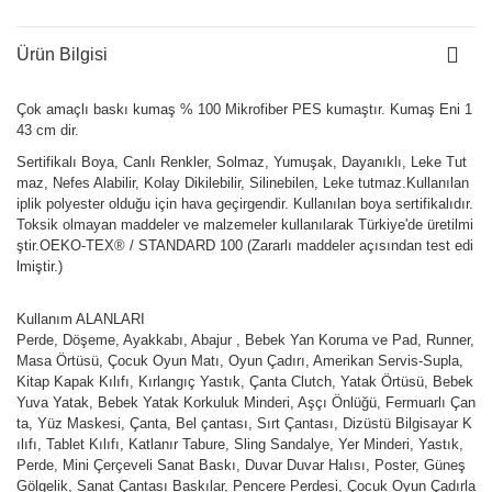
Ürün Bilgisi
Çok amaçlı baskı kumaş % 100 Mikrofiber PES kumaştır. Kumaş Eni 1
43 cm dir.
Sertifikalı Boya, Canlı Renkler, Solmaz, Yumuşak, Dayanıklı, Leke Tut
maz, Nefes Alabilir, Kolay Dikilebilir, Silinebilen, Leke tutmaz.Kullanılan
iplik polyester olduğu için hava geçirgendir. Kullanılan boya sertifikalıdır.
Toksik olmayan maddeler ve malzemeler kullanılarak Türkiye'de üretilmi
ştir.OEKO-TEX® / STANDARD 100 (Zararlı maddeler açısından test edi
lmiştir.)
Kullanım ALANLARI
Perde, Döşeme, Ayakkabı, Abajur , Bebek Yan Koruma ve Pad, Runner,
Masa Örtüsü, Çocuk Oyun Matı, Oyun Çadırı, Amerikan Servis-Supla,
Kitap Kapak Kılıfı, Kırlangıç Yastık, Çanta Clutch, Yatak Örtüsü, Bebek
Yuva Yatak, Bebek Yatak Korkuluk Minderi, Aşçı Önlüğü, Fermuarlı Çan
ta, Yüz Maskesi, Çanta, Bel çantası, Sırt Çantası, Dizüstü Bilgisayar K
ılıfı, Tablet Kılıfı, Katlanır Tabure, Sling Sandalye, Yer Minderi, Yastık,
Perde, Mini Çerçeveli Sanat Baskı, Duvar Duvar Halısı, Poster, Güneş
Gölgelik, Sanat Çantası Baskılar, Pencere Perdesi, Çocuk Oyun Çadırla