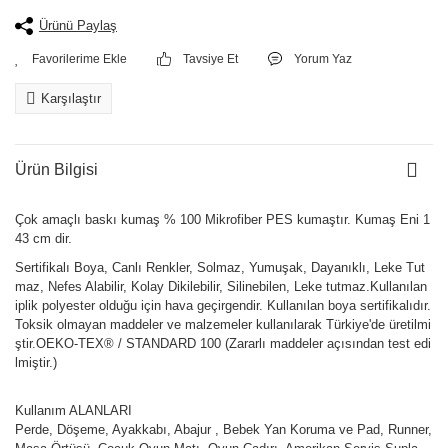
Ürünü Paylaş
Tavsiye Et
Yorum Yaz
Karşılaştır
Ürün Bilgisi
Çok amaçlı baskı kumaş % 100 Mikrofiber PES kumaştır. Kumaş Eni 1
43 cm dir.
Sertifikalı Boya, Canlı Renkler, Solmaz, Yumuşak, Dayanıklı, Leke Tut
maz, Nefes Alabilir, Kolay Dikilebilir, Silinebilen, Leke tutmaz.Kullanılan
iplik polyester olduğu için hava geçirgendir. Kullanılan boya sertifikalıdır.
Toksik olmayan maddeler ve malzemeler kullanılarak Türkiye'de üretilmi
ştir.OEKO-TEX® / STANDARD 100 (Zararlı maddeler açısından test edi
lmiştir.)
Kullanım ALANLARI
Perde, Döşeme, Ayakkabı, Abajur , Bebek Yan Koruma ve Pad, Runner,