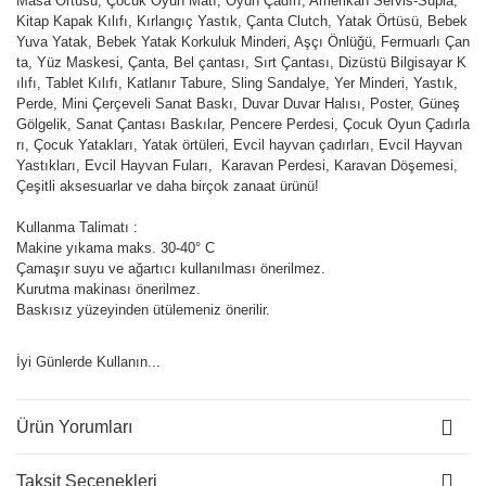
Masa Örtüsü, Çocuk Oyun Matı, Oyun Çadırı, Amerikan Servis-Supla,
Kitap Kapak Kılıfı, Kırlangıç Yastık, Çanta Clutch, Yatak Örtüsü, Bebek
Yuva Yatak, Bebek Yatak Korkuluk Minderi, Aşçı Önlüğü, Fermuarlı Çan
ta, Yüz Maskesi, Çanta, Bel çantası, Sırt Çantası, Dizüstü Bilgisayar K
ılıfı, Tablet Kılıfı, Katlanır Tabure, Sling Sandalye, Yer Minderi, Yastık,
Perde, Mini Çerçeveli Sanat Baskı, Duvar Duvar Halısı, Poster, Güneş
Gölgelik, Sanat Çantası Baskılar, Pencere Perdesi, Çocuk Oyun Çadırla
rı, Çocuk Yatakları, Yatak örtüleri, Evcil hayvan çadırları, Evcil Hayvan
Yastıkları, Evcil Hayvan Fuları, Karavan Perdesi, Karavan Döşemesi,
Çeşitli aksesuarlar ve daha birçok zanaat ürünü!
Kullanma Talimatı :
Makine yıkama maks. 30-40° C
Çamaşır suyu ve ağartıcı kullanılması önerilmez.
Kurutma makinası önerilmez.
Baskısız yüzeyinden ütülemeniz önerilir.
İyi Günlerde Kullanın...
Ürün Yorumları
Taksit Seçenekleri