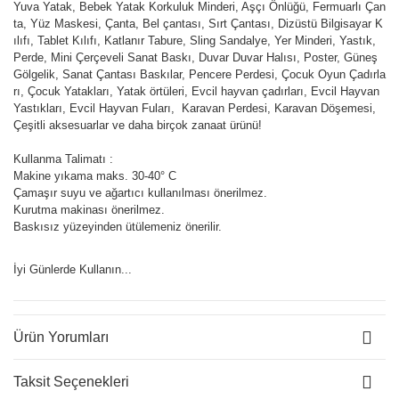
Yuva Yatak, Bebek Yatak Korkuluk Minderi, Aşçı Önlüğü, Fermuarlı Çan
ta, Yüz Maskesi, Çanta, Bel çantası, Sırt Çantası, Dizüstü Bilgisayar K
ılıfı, Tablet Kılıfı, Katlanır Tabure, Sling Sandalye, Yer Minderi, Yastık,
Perde, Mini Çerçeveli Sanat Baskı, Duvar Duvar Halısı, Poster, Güneş
Gölgelik, Sanat Çantası Baskılar, Pencere Perdesi, Çocuk Oyun Çadırla
rı, Çocuk Yatakları, Yatak örtüleri, Evcil hayvan çadırları, Evcil Hayvan
Yastıkları, Evcil Hayvan Fuları, Karavan Perdesi, Karavan Döşemesi,
Çeşitli aksesuarlar ve daha birçok zanaat ürünü!
Kullanma Talimatı :
Makine yıkama maks. 30-40° C
Çamaşır suyu ve ağartıcı kullanılması önerilmez.
Kurutma makinası önerilmez.
Baskısız yüzeyinden ütülemeniz önerilir.
İyi Günlerde Kullanın...
Ürün Yorumları
Taksit Seçenekleri