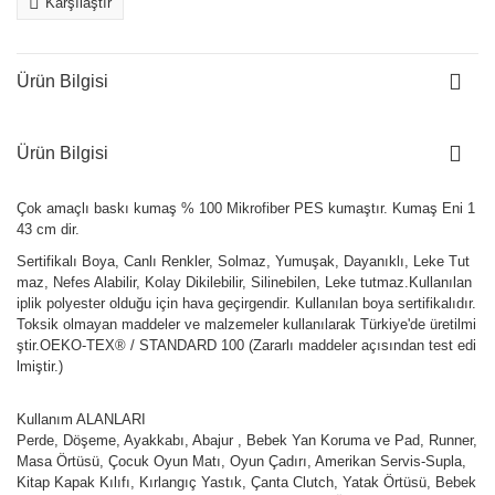
Karşılaştır
Ürün Bilgisi
Ürün Bilgisi
Çok amaçlı baskı kumaş % 100 Mikrofiber PES kumaştır. Kumaş Eni 1
43 cm dir.
Sertifikalı Boya, Canlı Renkler, Solmaz, Yumuşak, Dayanıklı, Leke Tut
maz, Nefes Alabilir, Kolay Dikilebilir, Silinebilen, Leke tutmaz.Kullanılan
iplik polyester olduğu için hava geçirgendir. Kullanılan boya sertifikalıdır.
Toksik olmayan maddeler ve malzemeler kullanılarak Türkiye'de üretilmi
ştir.OEKO-TEX® / STANDARD 100 (Zararlı maddeler açısından test edi
lmiştir.)
Kullanım ALANLARI
Perde, Döşeme, Ayakkabı, Abajur , Bebek Yan Koruma ve Pad, Runner,
Masa Örtüsü, Çocuk Oyun Matı, Oyun Çadırı, Amerikan Servis-Supla,
Kitap Kapak Kılıfı, Kırlangıç Yastık, Çanta Clutch, Yatak Örtüsü, Bebek