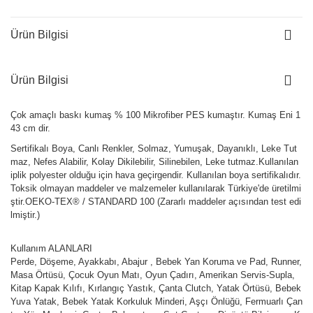
Ürün Bilgisi
Ürün Bilgisi
Çok amaçlı baskı kumaş % 100 Mikrofiber PES kumaştır. Kumaş Eni 1
43 cm dir.
Sertifikalı Boya, Canlı Renkler, Solmaz, Yumuşak, Dayanıklı, Leke Tut
maz, Nefes Alabilir, Kolay Dikilebilir, Silinebilen, Leke tutmaz.Kullanılan
iplik polyester olduğu için hava geçirgendir. Kullanılan boya sertifikalıdır.
Toksik olmayan maddeler ve malzemeler kullanılarak Türkiye'de üretilmi
ştir.OEKO-TEX® / STANDARD 100 (Zararlı maddeler açısından test edi
lmiştir.)
Kullanım ALANLARI
Perde, Döşeme, Ayakkabı, Abajur , Bebek Yan Koruma ve Pad, Runner,
Masa Örtüsü, Çocuk Oyun Matı, Oyun Çadırı, Amerikan Servis-Supla,
Kitap Kapak Kılıfı, Kırlangıç Yastık, Çanta Clutch, Yatak Örtüsü, Bebek
Yuva Yatak, Bebek Yatak Korkuluk Minderi, Aşçı Önlüğü, Fermuarlı Çan