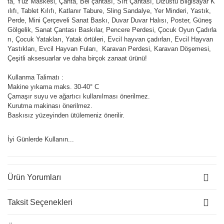
ta, Yüz Maskesi, Çanta, Bel çantası, Sırt Çantası, Dizüstü Bilgisayar K
ılıfı, Tablet Kılıfı, Katlanır Tabure, Sling Sandalye, Yer Minderi, Yastık,
Perde, Mini Çerçeveli Sanat Baskı, Duvar Duvar Halısı, Poster, Güneş
Gölgelik, Sanat Çantası Baskılar, Pencere Perdesi, Çocuk Oyun Çadırla
rı, Çocuk Yatakları, Yatak örtüleri, Evcil hayvan çadırları, Evcil Hayvan
Yastıkları, Evcil Hayvan Fuları, Karavan Perdesi, Karavan Döşemesi,
Çeşitli aksesuarlar ve daha birçok zanaat ürünü!
Kullanma Talimatı :
Makine yıkama maks. 30-40° C
Çamaşır suyu ve ağartıcı kullanılması önerilmez.
Kurutma makinası önerilmez.
Baskısız yüzeyinden ütülemeniz önerilir.
İyi Günlerde Kullanın...
Ürün Yorumları
Taksit Seçenekleri