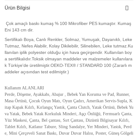
Ürün Bilgisi
Çok amaçlı baskı kumaş % 100 Mikrofiber PES kumaştır. Kumaş
Eni 143 cm dir.
Sertifikalı Boya, Canlı Renkler, Solmaz, Yumuşak, Dayanıklı, Leke
Tutmaz, Nefes Alabilir, Kolay Dikilebilir, Silinebilen, Leke tutmaz.Ku
llanılan iplik polyester olduğu için hava geçirgendir. Kullanılan boy
a sertifikalıdır.Toksik olmayan maddeler ve malzemeler kullanılara
k Türkiye'de üretilmiştir.OEKO-TEX® / STANDARD 100 (Zararlı m
addeler açısından test edilmiştir.)
Kullanım ALANLARI
Perde, Döşeme, Ayakkabı, Abajur , Bebek Yan Koruma ve Pad, Runner,
Masa Örtüsü, Çocuk Oyun Matı, Oyun Çadırı, Amerikan Servis-Supla, K
itap Kapak Kılıfı, Kırlangıç Yastık, Çanta Clutch, Yatak Örtüsü, Bebek Yu
va Yatak, Bebek Yatak Korkuluk Minderi, Aşçı Önlüğü, Fermuarlı Çanta,
Yüz Maskesi, Çanta, Bel çantası, Sırt Çantası, Dizüstü Bilgisayar Kılıfı,
Tablet Kılıfı, Katlanır Tabure, Sling Sandalye, Yer Minderi, Yastık, Perd
e, Mini Çerçeveli Sanat Baskı, Duvar Duvar Halısı, Poster, Güneş Gölgeli