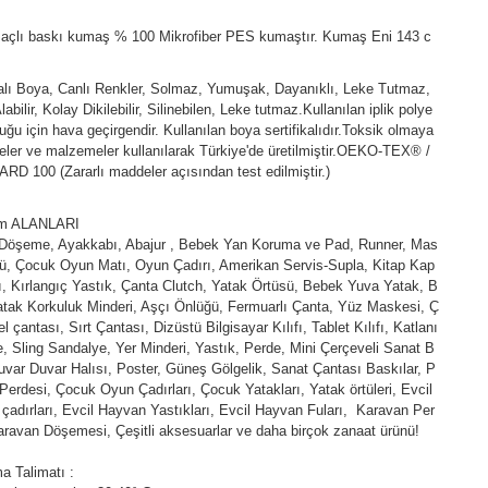
açlı baskı kumaş % 100 Mikrofiber PES kumaştır. Kumaş Eni 143 c
kalı Boya, Canlı Renkler, Solmaz, Yumuşak, Dayanıklı, Leke Tutmaz,
abilir, Kolay Dikilebilir, Silinebilen, Leke tutmaz.Kullanılan iplik polye
duğu için hava geçirgendir. Kullanılan boya sertifikalıdır.Toksik olmaya
ler ve malzemeler kullanılarak Türkiye'de üretilmiştir.OEKO-TEX® /
D 100 (Zararlı maddeler açısından test edilmiştir.)
ım ALANLARI
 Döşeme, Ayakkabı, Abajur , Bebek Yan Koruma ve Pad, Runner, Mas
ü, Çocuk Oyun Matı, Oyun Çadırı, Amerikan Servis-Supla, Kitap Kap
fı, Kırlangıç Yastık, Çanta Clutch, Yatak Örtüsü, Bebek Yuva Yatak, B
tak Korkuluk Minderi, Aşçı Önlüğü, Fermuarlı Çanta, Yüz Maskesi, Ç
l çantası, Sırt Çantası, Dizüstü Bilgisayar Kılıfı, Tablet Kılıfı, Katlanı
e, Sling Sandalye, Yer Minderi, Yastık, Perde, Mini Çerçeveli Sanat B
uvar Duvar Halısı, Poster, Güneş Gölgelik, Sanat Çantası Baskılar, P
Perdesi, Çocuk Oyun Çadırları, Çocuk Yatakları, Yatak örtüleri, Evcil
çadırları, Evcil Hayvan Yastıkları, Evcil Hayvan Fuları, Karavan Per
aravan Döşemesi, Çeşitli aksesuarlar ve daha birçok zanaat ürünü!
a Talimatı :