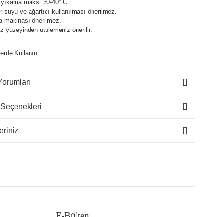
 yıkama maks. 30-40° C
 suyu ve ağartıcı kullanılması önerilmez.
a makinası önerilmez.
z yüzeyinden ütülemeniz önerilir.
lerde Kullanın...
Yorumları
 Seçenekleri
eriniz
E-Bülten