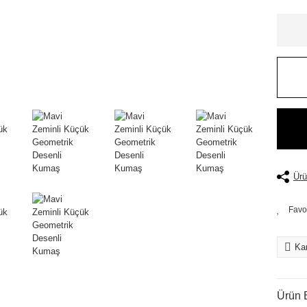
Ürü
Kar
Ürün B