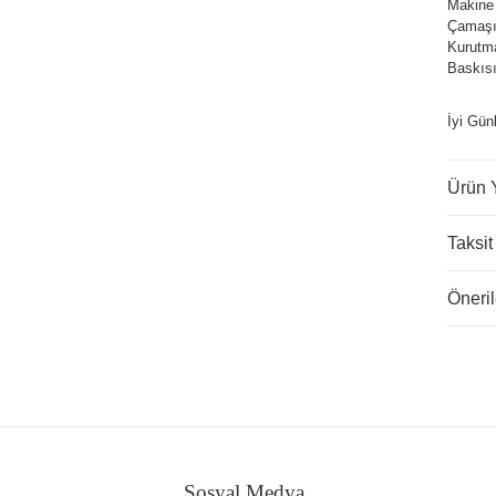
Makine
Çamaşır
Kurutm
Baskısı
İyi Gün
Ürün 
Taksit
Öneril
Sosyal Medya