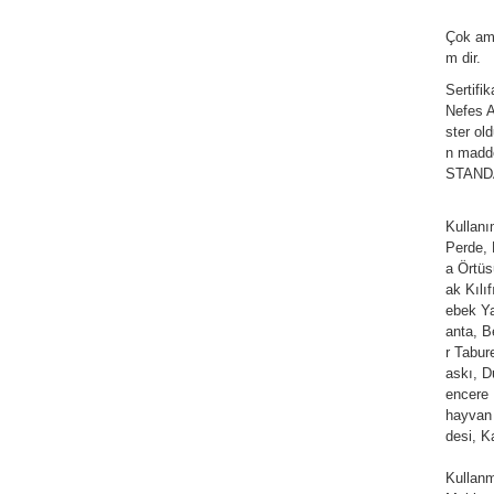
Çok am
m dir.
Sertifi
Nefes Al
ster ol
n madde
STANDAR
Kullan
Perde,
a Örtüs
ak Kılı
ebek Ya
anta, Be
r Tabur
askı, D
encere 
hayvan 
desi, K
Kullanm