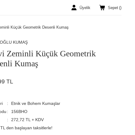
Üyelik
Sepet
(
)
eminli Küçük Geometrik Desenli Kumaş
ROĞLU KUMAŞ
i Zeminli Küçük Geometrik
enli Kumaş
99 TL
ri
Etnik ve Bohem Kumaşlar
odu
156BHO
272,72 TL + KDV
TL den başlayan taksitlerle!