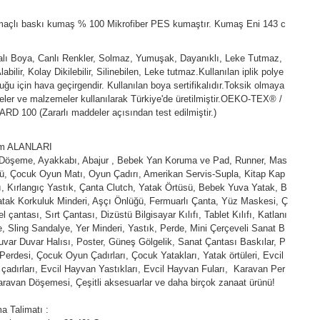
açlı baskı kumaş % 100 Mikrofiber PES kumaştır. Kumaş Eni 143 c
kalı Boya, Canlı Renkler, Solmaz, Yumuşak, Dayanıklı, Leke Tutmaz,
abilir, Kolay Dikilebilir, Silinebilen, Leke tutmaz.Kullanılan iplik polye
duğu için hava geçirgendir. Kullanılan boya sertifikalıdır.Toksik olmaya
ler ve malzemeler kullanılarak Türkiye'de üretilmiştir.OEKO-TEX® /
D 100 (Zararlı maddeler açısından test edilmiştir.)
ım ALANLARI
 Döşeme, Ayakkabı, Abajur , Bebek Yan Koruma ve Pad, Runner, Mas
ü, Çocuk Oyun Matı, Oyun Çadırı, Amerikan Servis-Supla, Kitap Kap
fı, Kırlangıç Yastık, Çanta Clutch, Yatak Örtüsü, Bebek Yuva Yatak, B
tak Korkuluk Minderi, Aşçı Önlüğü, Fermuarlı Çanta, Yüz Maskesi, Ç
l çantası, Sırt Çantası, Dizüstü Bilgisayar Kılıfı, Tablet Kılıfı, Katlanı
e, Sling Sandalye, Yer Minderi, Yastık, Perde, Mini Çerçeveli Sanat B
uvar Duvar Halısı, Poster, Güneş Gölgelik, Sanat Çantası Baskılar, P
Perdesi, Çocuk Oyun Çadırları, Çocuk Yatakları, Yatak örtüleri, Evcil
çadırları, Evcil Hayvan Yastıkları, Evcil Hayvan Fuları, Karavan Per
aravan Döşemesi, Çeşitli aksesuarlar ve daha birçok zanaat ürünü!
a Talimatı :