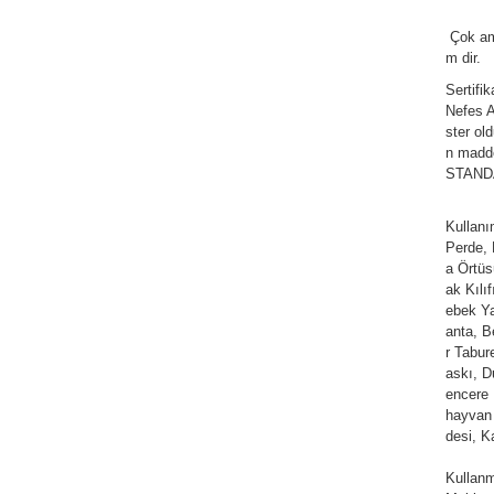
Çok am
m dir.
Sertifi
Nefes Al
ster ol
n madde
STANDAR
Kullan
Perde,
a Örtüs
ak Kılı
ebek Ya
anta, Be
r Tabur
askı, D
encere 
hayvan 
desi, K
Kullanm