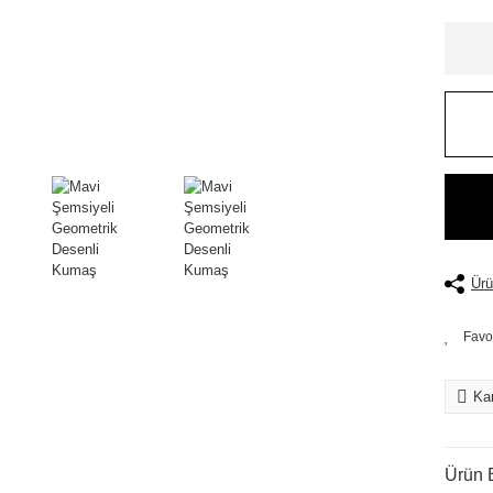
Ürü
Kar
Ürün B