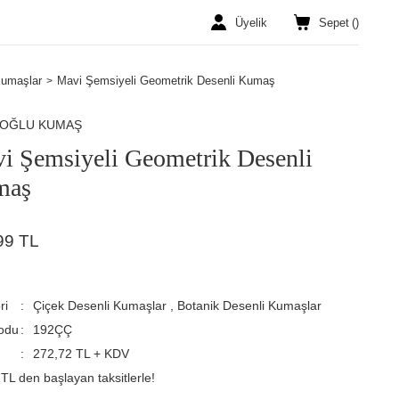
Üyelik
Sepet
(
)
Kumaşlar
Mavi Şemsiyeli Geometrik Desenli Kumaş
ROĞLU KUMAŞ
i Şemsiyeli Geometrik Desenli
maş
99 TL
ri
Çiçek Desenli Kumaşlar
,
Botanik Desenli Kumaşlar
odu
192ÇÇ
272,72 TL + KDV
TL den başlayan taksitlerle!