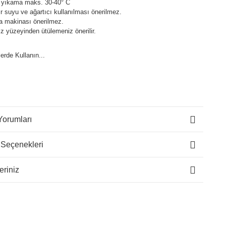
 yıkama maks. 30-40° C
 suyu ve ağartıcı kullanılması önerilmez.
a makinası önerilmez.
z yüzeyinden ütülemeniz önerilir.
lerde Kullanın...
Yorumları
 Seçenekleri
eriniz