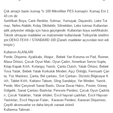
Çok amaçlı baskı kumaş % 100 Mikrofiber PES kumaştır. Kumaş Eni 1
43 cm dir.
Sertifikalı Boya, Canlı Renkler, Solmaz, Yumuşak, Dayanıklı, Leke Tut
maz, Nefes Alabilir, Kolay Dikilebilir, Silinebilen, Leke tutmaz.Kullanılan
iplik polyester olduğu için hava geçirgendir. Kullanılan boya sertifikalıdır.
Toksik olmayan maddeler ve malzemeler kullanılarak Türkiye'de üretilmi
ştir.OEKO-TEX® / STANDARD 100 (Zararlı maddeler açısından test edi
lmiştir.)
Kullanım ALANLARI
Perde, Döşeme, Ayakkabı, Abajur , Bebek Yan Koruma ve Pad, Runner,
Masa Örtüsü, Çocuk Oyun Matı, Oyun Çadırı, Amerikan Servis-Supla,
Kitap Kapak Kılıfı, Kırlangıç Yastık, Çanta Clutch, Yatak Örtüsü, Bebek
Yuva Yatak, Bebek Yatak Korkuluk Minderi, Aşçı Önlüğü, Fermuarlı Çan
ta, Yüz Maskesi, Çanta, Bel çantası, Sırt Çantası, Dizüstü Bilgisayar K
ılıfı, Tablet Kılıfı, Katlanır Tabure, Sling Sandalye, Yer Minderi, Yastık,
Perde, Mini Çerçeveli Sanat Baskı, Duvar Duvar Halısı, Poster, Güneş
Gölgelik, Sanat Çantası Baskılar, Pencere Perdesi, Çocuk Oyun Çadırla
rı, Çocuk Yatakları, Yatak örtüleri, Evcil hayvan çadırları, Evcil Hayvan
Yastıkları, Evcil Hayvan Fuları, Karavan Perdesi, Karavan Döşemesi,
Çeşitli aksesuarlar ve daha birçok zanaat ürünü!
Kullanma Talimatı :