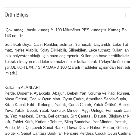
Ürün Bilgisi
Çok amaçlı baskı kumaş % 100 Mikrofiber PES kumaştır. Kumaş Eni
143 cm dir.
Sertifikalı Boya, Canlı Renkler, Solmaz, Yumuşak, Dayanıklı, Leke Tut
maz, Nefes Alabilir, Kolay Dikilebilir, Silinebilen, Leke tutmaz.Kullanılan
iplik polyester olduğu için hava geçirgendir. Kullanılan boya sertifikalıdır.
Toksik olmayan maddeler ve malzemeler kullanılarak Türkiye'de üretilmi
ştir.OEKO-TEX® / STANDARD 100 (Zararlı maddeler açısından test edi
lmiştir.)
Kullanım ALANLARI
Perde, Döşeme, Ayakkabı, Abajur , Bebek Yan Koruma ve Pad, Runner,
Masa Örtüsü, Çocuk Oyun Matı, Oyun Çadırı, Amerikan Servis-Supla,
Kitap Kapak Kılıfı, Kırlangıç Yastık, Çanta Clutch, Yatak Örtüsü, Bebek
Yuva Yatak, Bebek Yatak Korkuluk Minderi, Aşçı Önlüğü, Fermuarlı Çan
ta, Yüz Maskesi, Çanta, Bel çantası, Sırt Çantası, Dizüstü Bilgisayar K
ılıfı, Tablet Kılıfı, Katlanır Tabure, Sling Sandalye, Yer Minderi, Yastık,
Perde, Mini Çerçeveli Sanat Baskı, Duvar Duvar Halısı, Poster, Güneş
Gölgelik, Sanat Çantası Baskılar, Pencere Perdesi, Çocuk Oyun Çadırla